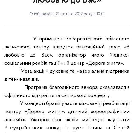
любов’ю до Вас»
Опубліковано 21 лютого 2012 року о 10:01
У приміщені Закарпатського обласного
лялькового театру відбувся благодійний вечір «З
любов
’
ю до Вас», організатор якого Медико-
соціальний реабілітаційний центр «Дорога життя».
Мета акції – духовна та матеріальна підтримка
дітей-інвалідів.
Програма благодійного вечора складалася з
офіційного відкриття та святкового концерту.
У концерті брали участь вихованці реабілітації
центру «Дорога життя», дитячий хореографічний
ансамбль Ужгородської школи мистецтв, лауреати
Всеукраїнських конкурсів, дует Тетяна та Сергій