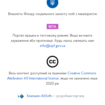
Вінницьке відділення
Волинське відділення
Власність Фонду соціального захисту осіб з інвалідністю
Дніпропетровське відділення
Донецьке відділення
Житомирське відділення
Портал працює в тестовому режимі. Якщо ви маєте
Закарпатське відділення
зауваження або пропозиції, будь ласка, напишіть нам:
info@ispf.gov.ua
Запорізьке відділення
Івано-Франківське відділення
Київське міське відділення
Київське обласне відділення
Весь контент доступний за ліцензією
Creative Commons
Кіровоградське відділення
Attribution 4.0 International license
, якщо не зазначено інше.
Луганське відділення
2020 рік
Львівське відділення
Компанія «KitSoft»
— розробник порталу
Миколаївське відділення