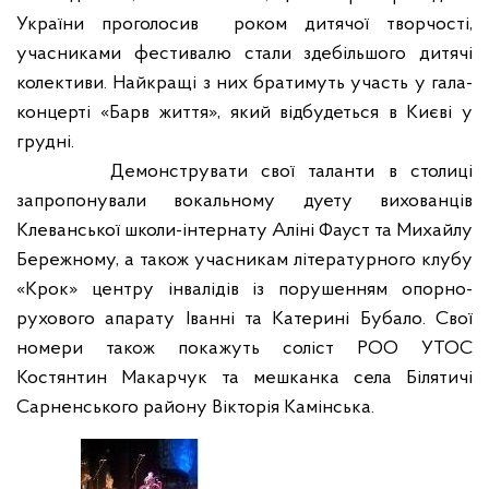
України проголосив роком дитячої творчості,
учасниками фестивалю стали здебільшого дитячі
колективи. Найкращі з них братимуть участь у гала-
концерті «Барв життя», який відбудеться
в
Києві у
грудні.
Д
емонструвати свої таланти в столиці
запропонували вокальному дуету вихованців
Клеванської школи-інтернату Аліні Фауст та Михайлу
Бережному, а також учасникам літературного клубу
«Крок» центру інвалідів
і
з порушенням опорно-
рухового апарату Іванні та Катерині Бубало. Свої
номери також покажуть соліст РОО УТОС
Костянтин Макарчук та мешканка села Білятичі
Сарненського району Вікторія Камінська.