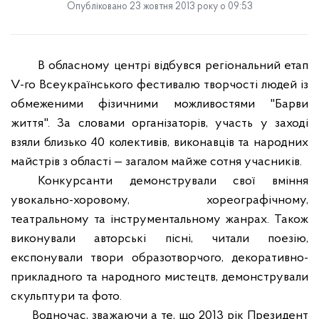
Опубліковано 23 жовтня 2013 року о 09:53
В обласному центрі
відбувся
регіональний етап
V-го Всеукраїнського фестивалю творчості людей
і
з
обмеженими фізичними можливостями "Барви
життя". За словами організаторів, участь у заході
взял
и
близько
40 колективів, виконавців та народних
майстрів з області — загалом майже сотня учасників.
Конкурсанти демонстрували свої вміння
увокально-хоровому, хореографічному,
театральному та інструментальному жанрах. Також
виконували авторські пісні, читали поезію,
експонували твори образотворчого, декоративно-
прикладного та народного мистецтв, демонстрували
скульптури та фото.
Водночас, зважаючи а те, що 2013 рік Президент