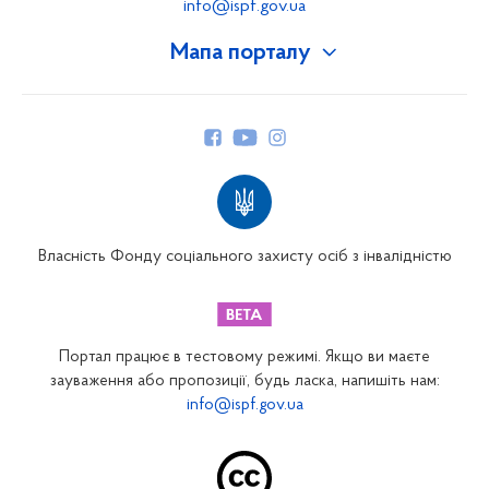
info@ispf.gov.ua
Мапа порталу
Про Фонд
Керівництво
Структура Фонду
Територіальні відділення
Вінницьке відділення
Волинське відділення
Власність Фонду соціального захисту осіб з інвалідністю
Дніпропетровське відділення
Донецьке відділення
Житомирське відділення
Портал працює в тестовому режимі. Якщо ви маєте
Закарпатське відділення
зауваження або пропозиції, будь ласка, напишіть нам:
info@ispf.gov.ua
Запорізьке відділення
Івано-Франківське відділення
Київське міське відділення