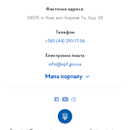
Фактична адреса:
04070, м. Київ, вул. Боричів Тік, буд. 28
Телефон
+380 (44) 293-17-56
Електронна пошта
info@ispf.gov.ua
Мапа порталу
Про Фонд
Керівництво
Структура Фонду
Територіальні відділення
Вінницьке відділення
Волинське відділення