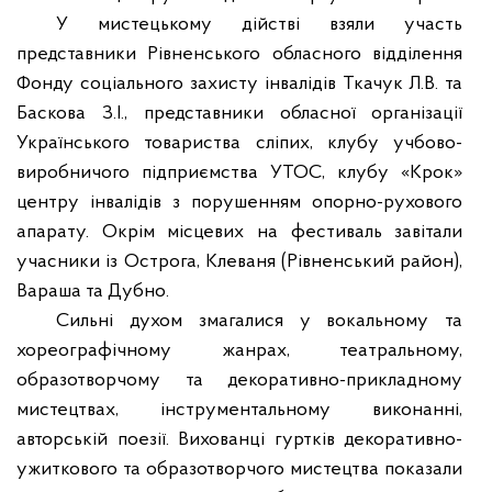
У мистецькому дійстві взяли участь
представники Рівненського обласного відділення
Фонду соціального захисту інвалідів Ткачук Л.В. та
Баскова З.І., представники обласної організації
Українського товариства сліпих, клубу учбово-
виробничого підприємства УТОС, клубу «Крок»
центру інвалідів з порушенням опорно-рухового
апарату. Окрім місцевих на фестиваль завітали
учасники із Острога, Клеваня (Рівненський район),
Вараша та Дубно.
Сильні духом змагалися у вокальному та
хореографічному жанрах, театральному,
образотворчому та декоративно-прикладному
мистецтвах, інструментальному виконанні,
авторській поезії. Вихованці гуртків декоративно-
ужиткового та образотворчого мистецтва показали