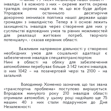
інваліди. І в кожного з них – окреме життя, окрема
трагедія, окрема надія на те, що все буде добре.
Упродовж останнього десятиріччя
докорінно змінилася політика нашої держави щодо
громадян з інвалідністю. Тепер в її основі лежить
захищеність інвалідів через створення для них у
суспільстві відповідних умов та рівних можливостей
для реалізації життєвих потреб, творчого
потенціалу», - сказав керівник області.
Важливим напрямком діяльності у створенні
необхідних умов для соціальної адаптації є
забезпечення інвалідів спецавтотранспортом.
Нині в області на обліку для забезпечення
автомобілями перебуває більше 3 142 тисячі інвалідів,
із них 1042 – на позачерговій черзі та 2100 – на
загальній.
Володимир Хоменко зазначив, що так звана
«транспортна проблема» поступово вирішується.
Впродовж минулого року 210 інвалідів області
отримали автомобілі, у цьому році надійшло ще 75
машин. 40 з них стали подарунком до Дня
Незалежності.