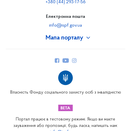
+380 (44) 293-17-56
Електронна пошта
info@ispf.gov.ua
Мапа порталу
Про Фонд
Керівництво
Структура Фонду
Територіальні відділення
Вінницьке відділення
Волинське відділення
Власність Фонду соціального захисту осіб з інвалідністю
Дніпропетровське відділення
Донецьке відділення
Житомирське відділення
Портал працює в тестовому режимі. Якщо ви маєте
Закарпатське відділення
зауваження або пропозиції, будь ласка, напишіть нам: