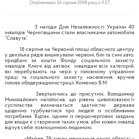
Опубліковано 26 серпня 2008 року о 11:27
З нагоди Дня Незалежності України 40
інвалідів Чернігівщини стали власниками автомобілів
“Славута”.
18 серпня на Червоній площі обласного центру
у декілька рядів вишикували червоні, білі та сині авто,
придбані за кошти Фонду соціального захисту
інвалідів. Ключі від автівок
інвалідам всіх категорій,
які перебувають на черзі у головному управлінні
праці та соціального захисту населення, вручив
голова облдержадміністрації Хоменко В.М.
Звертаючись до присутніх, Володимир
Миколайович наголосив, що рівень цивілізованості
суспільства визначається здатністю держави
щоденно турбуватися про людей із особливими
потребами. Відтак, одним із першочергових завдань
для влади є створення таких умов, аби кожен інвалід
відчув себе повноцінною людиною.
«Майже 79 тисяч мешканців нашої області –