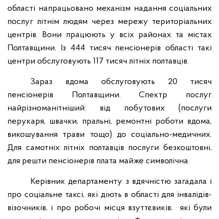
області напрацьовано механізм надання соціальних
послуг літнім людям через мережу територіальних
центрів. Вони працюють у всіх районах та містах
Полтавщини. Із 444 тисяч пенсіонерів області такі
центри обслуговують 117 тисяч літніх полтавців.
Зараз вдома обслуговують 20 тисяч
пенсіонерів Полтавщини. Спектр послуг
найрізноманітніший: від побутових (послуги
перукаря, швачки, пральні, ремонтні роботи вдома,
викошування трави тощо) до соціально-медичних.
Для самотніх літніх полтавців послуги безкоштовні,
для решти пенсіонерів плата майже символічна.
Керівник департаменту з вдячністю загадала і
про соціальне таксі, які діють в області для інвалідів-
візочників, і про робочі місця взуттєвиків,
які були