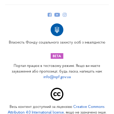
Про Фонд
Керівництво
Структура Фонду
Територіальні відділення
Вінницьке відділення
Волинське відділення
Власність Фонду соціального захисту осіб з інвалідністю
Дніпропетровське відділення
Донецьке відділення
Житомирське відділення
Портал працює в тестовому режимі. Якщо ви маєте
Закарпатське відділення
зауваження або пропозиції, будь ласка, напишіть нам:
info@ispf.gov.ua
Запорізьке відділення
Івано-Франківське відділення
Київське міське відділення
Київське обласне відділення
Весь контент доступний за ліцензією
Creative Commons
Кіровоградське відділення
Attribution 4.0 International license
, якщо не зазначено інше.