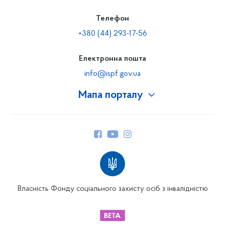
Телефон
+380 (44) 293-17-56
Електронна пошта
info@ispf.gov.ua
Мапа порталу
Про Фонд
Керівництво
Структура Фонду
Територіальні відділення
Вінницьке відділення
Волинське відділення
Власність Фонду соціального захисту осіб з інвалідністю
Дніпропетровське відділення
Донецьке відділення