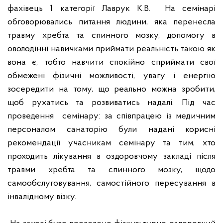
фахівець 1 категорії Лаврук К.В.
На семінарі
обговорювались питання людини, яка перенесла
травму хребта та спинного мозку, допомогу в
оволодінні навичками приймати реальність такою як
вона є, тобто навчити спокійно сприймати свої
обмежені фізичні можливості, увагу і енергію
зосередити на тому, що реально можна зробити,
щоб рухатись та розвиватись надалі. Під час
проведення
семінару: за співпрацею із медичним
персоналом санаторію були надані корисні
рекомендації учасникам семінару та тим, хто
проходить лікування в оздоровчому закладі після
травми хребта та спинного мозку, щодо
самообслуговування, самостійного пересування в
інвалідному візку.