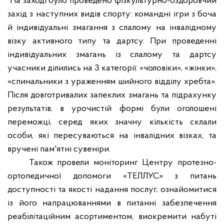
На заході було проведено фізкультурно-оздоровчий
захід з наступних видів спорту: командні ігри з боча
й індивідуальні змагання з слалому на інвалідному
візку активного типу та дартсу. При проведенні
індивідуальних змагань із слалому та дартсу
учасники ділились на 3 категорії: «чоловіки», «жінки»,
«спинальники з ураженням шийного відділу хребта».
Після довготривалих запеклих змагань та підрахунку
результатів, в урочистій формі були оголошені
переможці, серед яких значну кількість склали
особи, які пересуваються на інвалідних візках, та
вручені пам'ятні сувеніри.
Також провели моніторинг Центру протезно-
ортопедичної допомоги «ТЕЛЛУС» з питань
доступності та якості надання послуг, ознайомитися
із його напрацюваннями в питанні забезпечення
реабілітаційним асортиментом, виокремити набуті