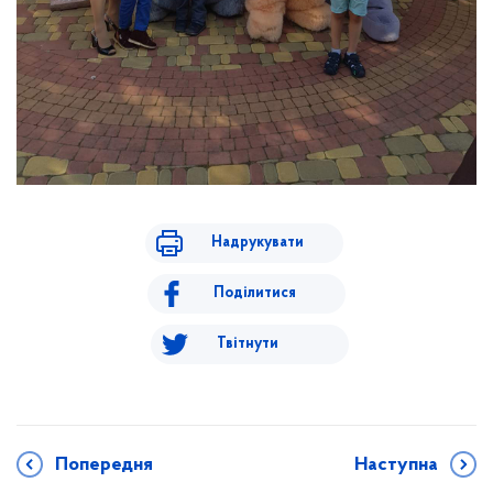
Надрукувати
Поділитися
Твітнути
Попередня
Наступна