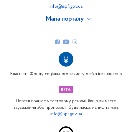
info@ispf.gov.ua
Мапа порталу
Про Фонд
Керівництво
Структура Фонду
Територіальні відділення
Вінницьке відділення
Волинське відділення
Власність Фонду соціального захисту осіб з інвалідністю
Дніпропетровське відділення
Донецьке відділення
Житомирське відділення
Портал працює в тестовому режимі. Якщо ви маєте
Закарпатське відділення
зауваження або пропозиції, будь ласка, напишіть нам:
info@ispf.gov.ua
Запорізьке відділення
Івано-Франківське відділення