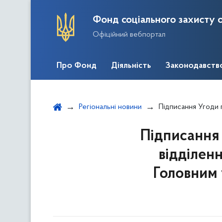
Фонд соціального захисту о
Офіційний вебпортал
Про Фонд
Діяльність
Законодавств
Регіональні новини
Підписання Угоди про співпраці між 
Підписання 
відділенн
Головним 