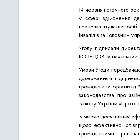
14 червня поточного рок
у сфері здійснення де
працевлаштування осіб 
інвалідів та Головним уп
Угоду підписали директо
КОЛЬЦОВ та начальник Г
Умови Угоди передбачаю
додержанням підприємст
громадських організаці
законодавства про зайн
Закону України «Про осно
З метою досягнення ефек
щодо ефективної співпр
громадськими організа