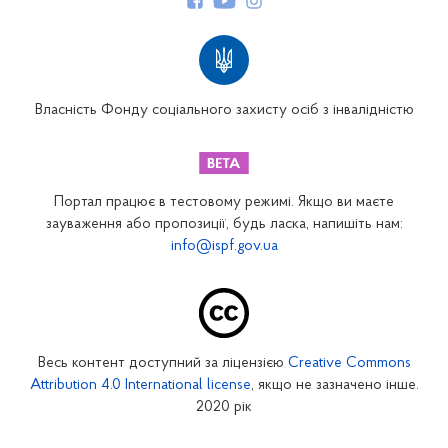
Структура Фонду
Територіальні відділення
Вінницьке відділення
Волинське відділення
Власність Фонду соціального захисту осіб з інвалідністю
Дніпропетровське відділення
Донецьке відділення
Житомирське відділення
Портал працює в тестовому режимі. Якщо ви маєте
Закарпатське відділення
зауваження або пропозиції, будь ласка, напишіть нам:
info@ispf.gov.ua
Запорізьке відділення
Івано-Франківське відділення
Київське міське відділення
Київське обласне відділення
Весь контент доступний за ліцензією
Creative Commons
Кіровоградське відділення
Attribution 4.0 International license
, якщо не зазначено інше.
Луганське відділення
2020 рік
Львівське відділення