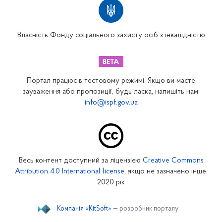
Вінницьке відділення
Волинське відділення
Власність Фонду соціального захисту осіб з інвалідністю
Дніпропетровське відділення
Донецьке відділення
Житомирське відділення
Портал працює в тестовому режимі. Якщо ви маєте
Закарпатське відділення
зауваження або пропозиції, будь ласка, напишіть нам:
info@ispf.gov.ua
Запорізьке відділення
Івано-Франківське відділення
Київське міське відділення
Київське обласне відділення
Весь контент доступний за ліцензією
Creative Commons
Кіровоградське відділення
Attribution 4.0 International license
, якщо не зазначено інше.
Луганське відділення
2020 рік
Львівське відділення
Компанія «KitSoft»
— розробник порталу
Миколаївське відділення