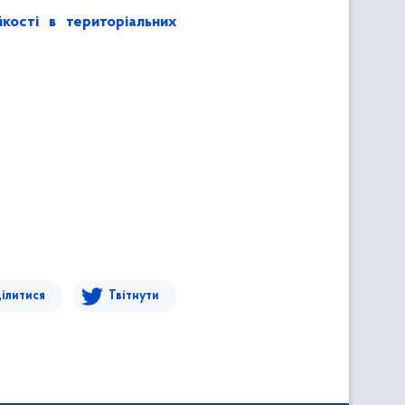
кості в територіальних
ілитися
Твітнути