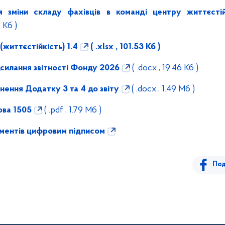
зміни складу фахівців в команді центру життєстій
1 Кб )
(життєстійкість) 1.4
( .xlsx , 101.53 Кб )
силання звітності Фонду 2026
( .docx , 19.46 Кб )
нення Додатку 3 та 4 до звіту
( .docx , 1.49 Мб )
ва 1505
( .pdf , 1.79 Мб )
ментів цифровим підписом
Под