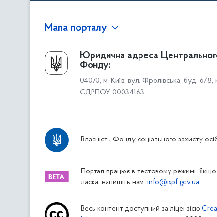
Мапа порталу
Про Фонд
Юридична адреса Центральног
Фонду:
Керівництво
04070, м. Київ, вул. Фролівська, буд. 6/8,
Структура Фонду
ЄДРПОУ 00034163
Територіальні відділення
Вінницьке відділення
Волинське відділення
Власність Фонду соціального захисту осіб
Дніпропетровське відділення
Донецьке відділення
Житомирське відділення
Портал працює в тестовому режимі. Якщо 
ласка, напишіть нам:
info@ispf.gov.ua
Закарпатське відділення
Запорізьке відділення
Весь контент доступний за ліцензією
Crea
Івано-Франківське відділення