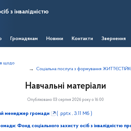
сіб з інвалідністю
о
Громадянам
Новини
Контакти
Звернення
тів щодо
Соціальна послуга з формування ЖИТТЄСТІЙКО
Навчальні матеріали
Опубліковано 03 серпня 2026 року о 16:00
ний менеджер громади
( .pptx , 3.11 Мб )
мади: Фонд соціального захисту осіб з інвалідністю пр