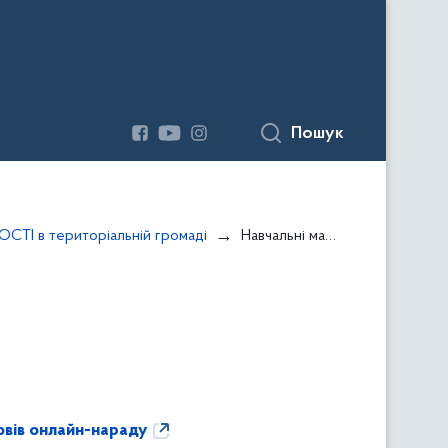
Пошук
СТІ в територіальній громаді
Навчальні матеріали
овів онлайн-нараду