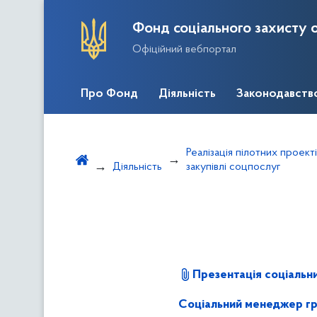
Фонд соціального захисту о
Офіційний вебпортал
Про Фонд
Діяльність
Законодавств
Реалізація пілотних проек
Діяльність
закупівлі соцпослуг
Презентація соціаль
Соціальний менеджер гро