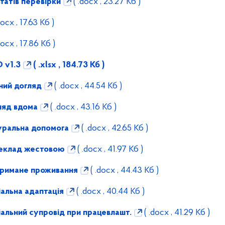
татів перевірки
( .docx , 23.27 Кб )
docx , 17.63 Кб )
docx , 17.86 Кб )
 v1.3
( .xlsx , 184.73 Кб )
ний догляд
( .docx , 44.54 Кб )
ляд вдома
( .docx , 43.16 Кб )
уральна допомога
( .docx , 42.65 Кб )
еклад жестовою
( .docx , 41.97 Кб )
тримане проживання
( .docx , 44.43 Кб )
альна адаптація
( .docx , 40.44 Кб )
альний супровід при працевлашт.
( .docx , 41.29 Кб )