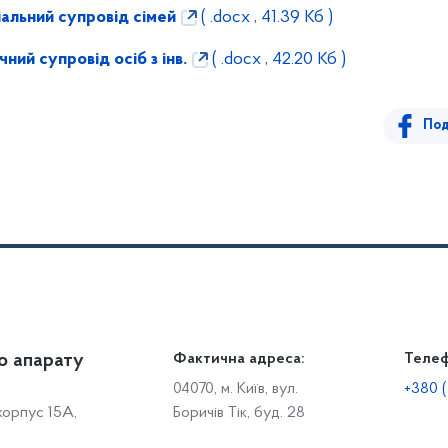
альний супровід сімей
( .docx , 41.39 Кб )
ний супровід осіб з інв.
( .docx , 42.20 Кб )
Под
о апарату
Громадянам
Фактична адреса:
Теле
Дія
Доступ до публічної інформації
Робо
04070, м. Київ, вул.
+380 (
 корпус 15А,
Боричів Тік, буд. 28
Звіти щодо роботи із запитами на отримання публічної
С
інформації
Р