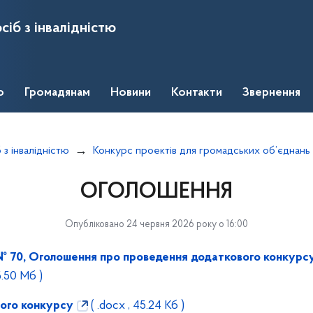
сіб з інвалідністю
о
Громадянам
Новини
Контакти
Звернення
 з інвалідністю
Конкурс проектів для громадських об’єднань
ОГОЛОШЕННЯ
Опубліковано 24 червня 2026 року о 16:00
 № 70, Оголошення про проведення додаткового конкурс
 5.50 Мб )
ого конкурсу
( .docx , 45.24 Кб )