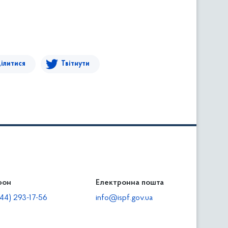
ілитися
Твітнути
фон
льність
Електронна пошта
тодавцям
44) 293-17-56
info@ispf.gov.ua
плата адміністративно-господарських санкцій
еквізити для сплати адміністративно-господарських