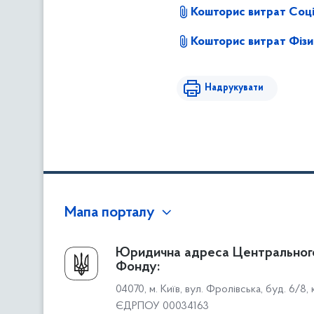
Кошторис витрат Соці
Кошторис витрат Фізич
Надрукувати
Мапа порталу
Про Фонд
Юридична адреса Центральног
Фонду:
Керівництво
04070, м. Київ, вул. Фролівська, буд. 6/8,
Структура Фонду
ЄДРПОУ 00034163
Територіальні відділення