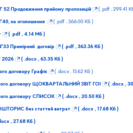
 № 52 Продовження прийому пропозицій
( .pdf , 299.41 К
 №40, на оголошення
( .pdf , 366.00 Кб )
у
( .pdf , 4.14 Мб )
 №33 Примірний договір
( .pdf , 363.36 Кб )
 2026
( .docx , 63.35 Кб )
ого договору Графік
( .docx , 15.62 Кб )
рного договору ЩОКВАРТАЛЬНИЙ ЗВІТ ГОІ
( .docx , 30
ного договору СПИСОК
( .docx , 20.50 Кб )
ОШТОРИС без статтей витрат
( .docx , 17.68 Кб )
docx , 27.68 Кб )