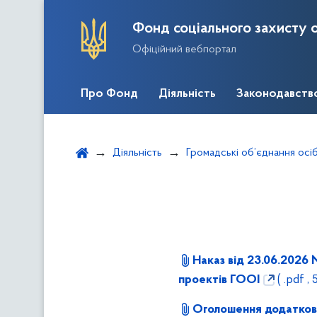
Фонд соціального захисту о
Офіційний вебпортал
Про Фонд
Діяльність
Законодавств
Діяльність
Громадські об’єднання осіб
Наказ від 23.06.2026
проектів ГООІ
( .pdf ,
Оголошення додатков