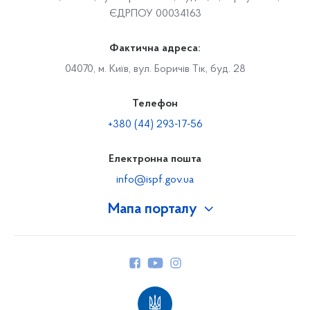
ЄДРПОУ 00034163
Фактична адреса:
04070, м. Київ, вул. Боричів Тік, буд. 28
Телефон
+380 (44) 293-17-56
Електронна пошта
info@ispf.gov.ua
Мапа порталу
Про Фонд
Керівництво
Структура Фонду
Територіальні відділення
Вінницьке відділення