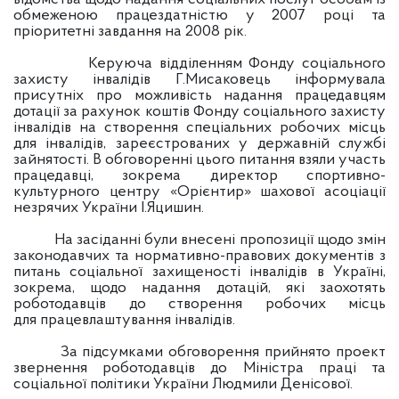
обмеженою працездатністю у 2007 році та
пріоритетні завдання на 2008 рік.
Керуюча відділенням Фонду соціального
захисту інвалідів Г.Мисаковець інформувала
присутніх про можливість надання працедавцям
дотації за рахунок коштів Фонду соціального захисту
інвалідів на створення спеціальних робочих місць
для інвалідів, зареєстрованих у державній службі
зайнятості. В обговоренні цього питання взяли участь
працедавці, зокрема директор спортивно-
культурного центру «Орієнтир» шахової асоціації
незрячих України І.Яцишин.
На засіданні були внесені пропозиції щодо змін
законодавчих та нормативно-правових документів з
питань соціальної захищеності інвалідів в Україні,
зокрема, щодо надання дотацій, які заохотять
роботодавців до створення робочих місць
для працевлаштування інвалідів.
За підсумками обговорення прийнято проект
звернення роботодавців до Міністра праці та
соціальної політики України Людмили Денісової.