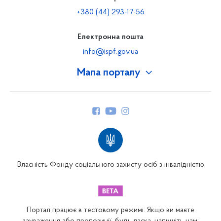
+380 (44) 293-17-56
Електронна пошта
info@ispf.gov.ua
Мапа порталу
Про Фонд
Керівництво
Структура Фонду
Територіальні відділення
Вінницьке відділення
Волинське відділення
Власність Фонду соціального захисту осіб з інвалідністю
Дніпропетровське відділення
Донецьке відділення
Житомирське відділення
Портал працює в тестовому режимі. Якщо ви маєте
Закарпатське відділення