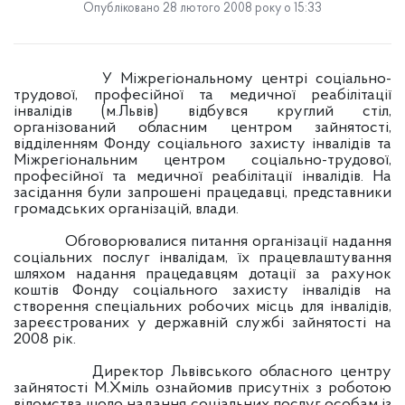
Опубліковано 28 лютого 2008 року о 15:33
У Міжрегіональному центрі соціально-
трудової, професійної та медичної реабілітації
інвалідів (м.Львів) відбувся круглий стіл,
організований обласним центром зайнятості,
відділенням Фонду соціального захисту інвалідів та
Міжрегіональним центром соціально-трудової,
професійної та медичної реабілітації інвалідів. На
засідання були запрошені працедавці, представники
громадських організацій, влади.
Обговорювалися питання організації надання
соціальних послуг інвалідам, їх працевлаштування
шляхом надання працедавцям дотації за рахунок
коштів Фонду соціального захисту інвалідів на
створення спеціальних робочих місць для інвалідів,
зареєстрованих у державній службі зайнятості на
2008 рік.
Директор Львівського обласного центру
зайнятості М.Хміль ознайомив присутніх з роботою
відомства щодо надання соціальних послуг особам із