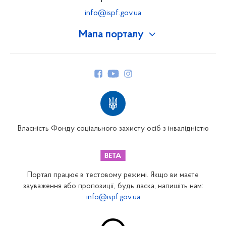
info@ispf.gov.ua
Мапа порталу
Про Фонд
Керівництво
Структура Фонду
Територіальні відділення
Вінницьке відділення
Волинське відділення
Власність Фонду соціального захисту осіб з інвалідністю
Дніпропетровське відділення
Донецьке відділення
Житомирське відділення
Портал працює в тестовому режимі. Якщо ви маєте
Закарпатське відділення
зауваження або пропозиції, будь ласка, напишіть нам:
info@ispf.gov.ua
Запорізьке відділення
Івано-Франківське відділення