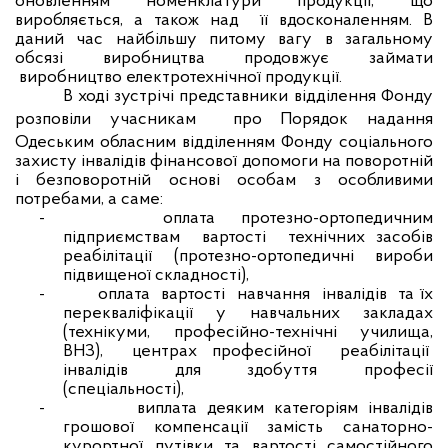
оновленням номенклатури продукції, що
виробляється, а також над
її вдосконаленням. В
даний час найбільшу питому вагу в загальному
обсязі виробництва продовжує займати
виробництво електротехнічної продукції.
В ході зустрічі представники відділення Фонду
розповіли
учасникам
про Порядок надання
Одеським обласним відділенням Фонду соціального
захисту інвалідів фінансової допомоги на поворотній
і безповоротній основі особам з особливими
потребами, а саме:
-
оплата
протезно-ортопедичним
підприємствам
вартості
технічних засобів
реабілітації (протезно-ортопедичні вироби
підвищеної складності),
-
оплата
вартості
навчання
інвалідів
та їх
перекваліфікації
у
навчальних
закладах
(технікуми, професійно-технічні училища,
ВНЗ),
центрах професійної
реабілітації
інвалідів
для
здобуття
професії
(спеціальності),
-
виплата деяким категоріям інвалідів
грошової компенсації замість санаторно-
курортної путівки та вартості самостійного