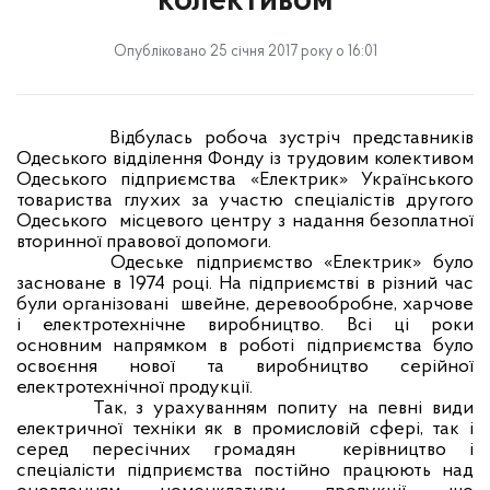
колективом
Опубліковано 25 січня 2017 року о 16:01
Відбулась робоча зустріч представників
Одеського відділення Фонду із трудовим колективом
Одеського підприємства «Електрик» Українського
товариства глухих за участю спеціалістів другого
Одеського
місцевого центру з надання безоплатної
вторинної правової допомоги.
Одеське
підприємство «Електрик» було
заснован
е
в 1974 році. На підприємстві в різний час
бул
и
організован
і
швейне, деревообробне, харчове
і електротехнічне
виробництво
. Всі ці роки
основним напрямком в роботі підприємства було
освоєння нової та виробництво серійної
електротехнічної продукції.
Так, з урахуванням попиту на певні види
електричної техніки як в промисловій сфері, так і
серед пересічних громадян
керівництво і
спеціалісти підприємства постійно працюють над