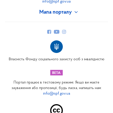
info@ispf.gov.ua
Мапа порталу
Про Фонд
Керівництво
Структура Фонду
Територіальні відділення
Вінницьке відділення
Волинське відділення
Власність Фонду соціального захисту осіб з інвалідністю
Дніпропетровське відділення
Донецьке відділення
Житомирське відділення
Портал працює в тестовому режимі. Якщо ви маєте
Закарпатське відділення
зауваження або пропозиції, будь ласка, напишіть нам:
info@ispf.gov.ua
Запорізьке відділення
Івано-Франківське відділення
Київське міське відділення