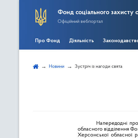
Фонд соціального захисту о
Офіційний вебпортал
Про Фонд
Діяльність
Законодавств
Новини
Зустріч із нагоди свята
Напередодні про
обласного відділення Фон
Херсонської обласної ра