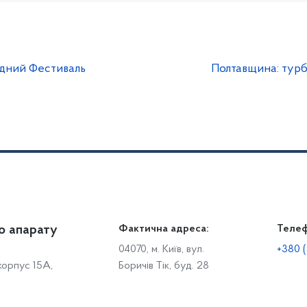
дний Фестиваль
Полтавщина: турб
о апарату
Громадянам
Фактична адреса:
Теле
Дія
Доступ до публічної інформації
Робо
04070, м. Київ, вул.
+380 (
 корпус 15А,
Боричів Тік, буд. 28
Звіти щодо роботи із запитами на отримання публічної
С
інформації
Р
Звернення громадян
с