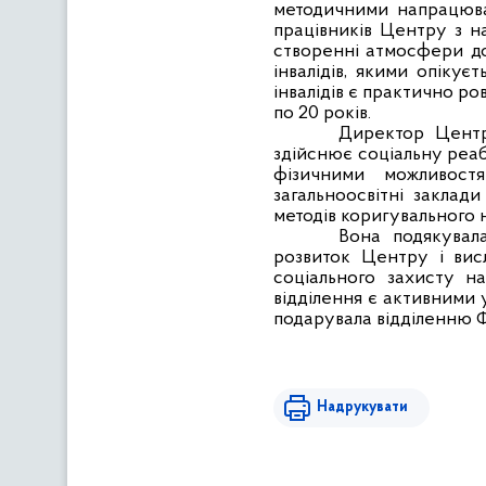
методичними напрацюван
працівників Центру з н
створенні атмосфери до
інвалідів, якими опікує
інвалідів є практично ро
по 20 років.
Директор Центру
здійснює соціальну реабі
фізичними
можливостям
загальноосвітні заклад
методів коригувального н
Вона подякувал
розвиток Центру і вис
соціального захисту на
відділення є активними у
подарувала відділенню Фо
Надрукувати