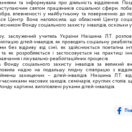
нями та інформувала про діяльність відділення. Поз
аступаючим святом працівників соціальної сфери, поб
бра, впевненості у майбутньому та поверненню до по
ться Центр. Вона наголосила, що обласний Центр соціал
весником Фонду соціального захисту інвалідів, оскільки у
, заслужений учитель України Нікішина Л.Т. розпові
літацію дітей-інвалідів, як проводять соціальну реабілі
и без відриву від сім’ї, як здійснюється поетапна інте
и та як розробляється і застосовується на практиці ін
авчання і лікувально-реабілітаційних процесів.
а Фонду соціального захисту інвалідів за великий в
ловила надію на подальшу плідну співпрацю з відді
йменш захищених – дітей-інвалідів. Нікішина Л.Т. ві
часниками масових заходів, семінарів, круглих столів, 
нду картини, виготовлені руками дітей-інвалідів.
Под