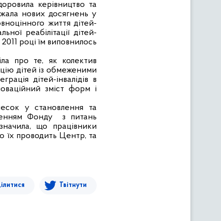
доровила керівництво та
ажала нових досягнень у
вноцінного життя дітей-
ьної реабілітації дітей-
 2011 році їм виповнилось
ла про те, як колектив
тацію дітей із обмеженими
грація дітей-інвалідів в
новаційний зміст форм і
несок у становлення та
ленням Фонду
з питань
дзначила, що працівники
що їх проводить Центр, та
ілитися
Твітнути