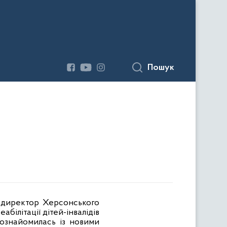
Пошук
директор Херсонського
білітації дітей-інвалідів
ознайомилась із новими