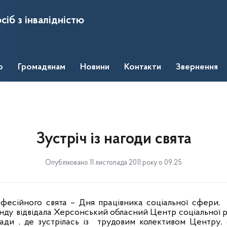
сіб з інвалідністю
о
Громадянам
Новини
Контакти
Звернення
Зустріч із нагоди свята
Опубліковано 11 листопада 2011 року о 09:25
фесійного свята – Дня працівника соціальної сфери,
ду відвідала Херсонський обласний Центр соціальної реа
ди , де зустрілась із
трудовим колективом Центру, 