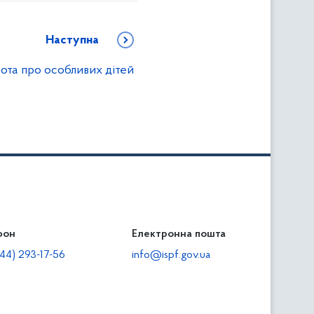
Наступна
ота про особливих дітей
фон
льність
Електронна пошта
тодавцям
44) 293-17-56
info@ispf.gov.ua
плата адміністративно-господарських санкцій
еквізити для сплати адміністративно-господарських
анкцій та/або пені