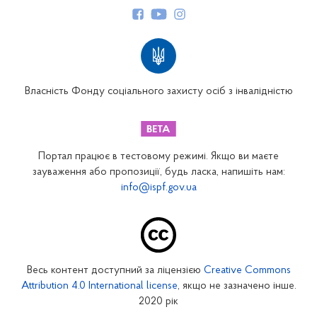
Структура Фонду
Територіальні відділення
Вінницьке відділення
Волинське відділення
Власність Фонду соціального захисту осіб з інвалідністю
Дніпропетровське відділення
Донецьке відділення
Житомирське відділення
Портал працює в тестовому режимі. Якщо ви маєте
Закарпатське відділення
зауваження або пропозиції, будь ласка, напишіть нам:
info@ispf.gov.ua
Запорізьке відділення
Івано-Франківське відділення
Київське міське відділення
Київське обласне відділення
Весь контент доступний за ліцензією
Creative Commons
Кіровоградське відділення
Attribution 4.0 International license
, якщо не зазначено інше.
Луганське відділення
2020 рік