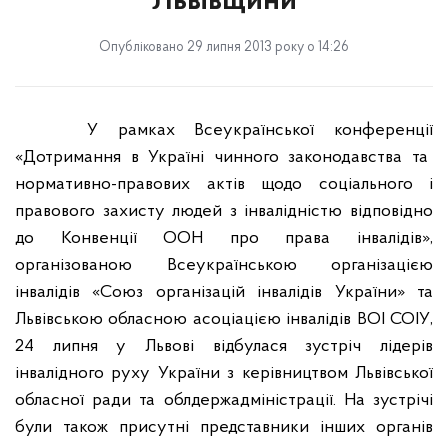
Львівщини
Опубліковано 29 липня 2013 року о 14:26
У
рамках
Всеукраїнської
конференції
«
Дотримання
в
Україні
чинного
законодавства
та
нормативно
-
правових
актів
щодо
соціального
і
правового
захисту
людей
з
інвалідністю
відповідно
до
Конвенції
ООН
про
права
інвалідів
»,
організованою
Всеукраїнською
організацією
інвалідів
«
Союз
організацій
інвалідів
України
»
та
Львівською
обласною
асоціацією
інвалідів
ВОІ
СОІУ
,
24 липня у Львові відбулася зустріч лідерів
інвалідного руху України з керівництвом Львівської
обласної ради та облдержадміністрації. На зустрічі
були також присутні представники інших органів