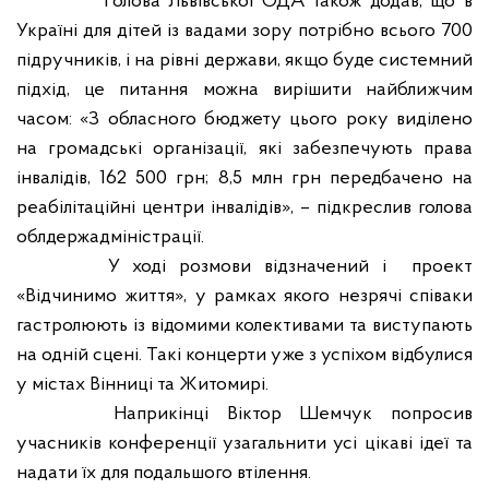
Голова Львівської ОДА також додав, що в
Україні для дітей із вадами зору потрібно всього 700
підручників, і на рівні держави, якщо буде системний
підхід, це питання можна вирішити найближчим
часом: «З обласного бюджету цього року виділено
на громадські організації, які забезпечують права
інвалідів, 162
500 грн; 8,5 млн грн передбачено на
реабілітаційні центри інвалідів», – підкреслив голова
облдержадміністрації.
У
ході розмови відзначен
ий
і проект
«Відчинимо життя»,
у
рамках якого незрячі співаки
гастролюють із відомими колективами та виступають
на одній сцені. Такі концерти уже з успіхом відбулися
у містах Вінниці та Житомирі.
Наприкінці Віктор Шемчук попросив
учасників конференції узагальнити усі цікаві ідеї та
надати їх для подальшого втілення.