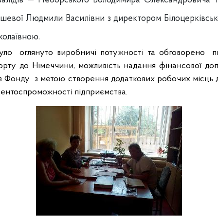
нвалідів — Неборського Володимира Олександровича т
шевої Людмили Василівни з директором Білоцерківсь
олаївною.
уло
оглянуто виробничі потужності та обговорено
п
порту до Німеччини, можливість надання фінансової до
ів Фонду
з метою створення додаткових робочих місць дл
рентоспроможності підприємства.