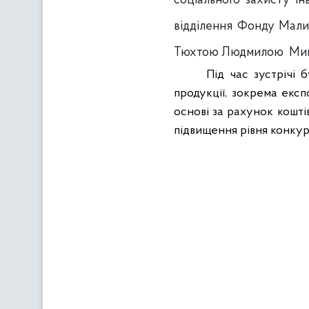
соціального захисту і
відділення Фонду Мали
Тюхтою Людмилою
Мик
Під час зустрічі б
продукції, зокрема екс
основі за рахунок кошт
підвищення рівня конку