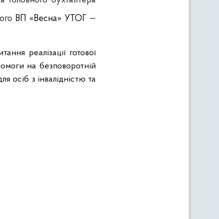
а головного бухгалтера
кого
ВП «Весна» УТОГ
—
итання реалізації готової
помоги на безповоротній
я осіб з інвалідністю та