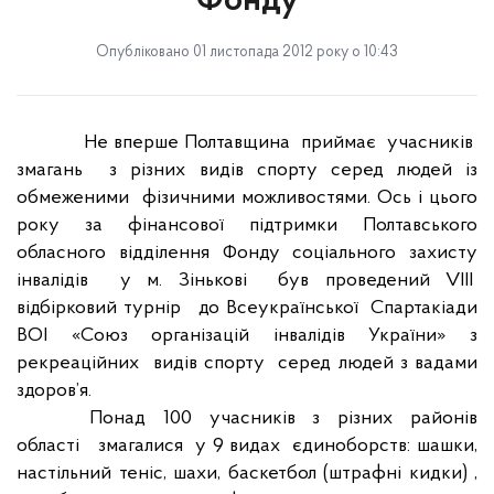
Фонду
Опубліковано 01 листопада 2012 року о 10:43
Н
е вперше Полтавщина
приймає
учасників
змагань
з різних видів спорту серед людей із
обмеженими
фізичними можливостями. Ось і цього
року за фінансової підтримки Полтавського
обласного відділення Фонду соціального захисту
інвалідів
у м. Зінькові
був проведений
VII
І
відбірковий турнір
до Всеукраїнської
Спартакіади
ВОІ «Союз організацій інвалідів України» з
рекреаційних
видів спорту
серед людей з вадами
здоров’я.
Понад 100 учасників з різних районів
області
змагалися
у 9 видах
єдиноборств: шашки,
настільний теніс, шахи, баскетбол (штрафні кидки) ,