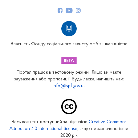
Керівництво
Структура Фонду
Територіальні відділення
Вінницьке відділення
Волинське відділення
Власність Фонду соціального захисту осіб з інвалідністю
Дніпропетровське відділення
Донецьке відділення
Житомирське відділення
Портал працює в тестовому режимі. Якщо ви маєте
Закарпатське відділення
зауваження або пропозиції, будь ласка, напишіть нам:
info@ispf.gov.ua
Запорізьке відділення
Івано-Франківське відділення
Київське міське відділення
Київське обласне відділення
Весь контент доступний за ліцензією
Creative Commons
Кіровоградське відділення
Attribution 4.0 International license
, якщо не зазначено інше.
Луганське відділення
2020 рік