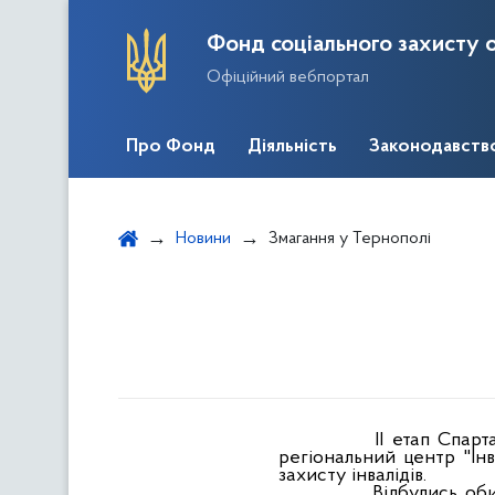
Фонд соціального захисту о
Офіційний вебпортал
Про Фонд
Діяльність
Законодавств
Новини
Змагання у Тернополі
ІІ етап Спар
регіональний центр "Ін
захисту інвалідів.
Відбулись об