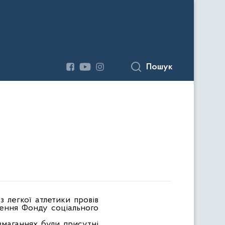
Пошук
з легкої атлетики провів
лення Фонду соціального
змаганнях були присутні