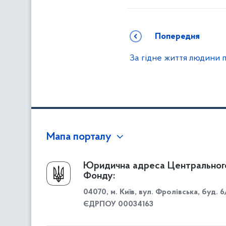
Попередня
За гідне життя людини 
Мапа порталу
Про Фонд
Юридична адреса Центральног
Фонду:
Керівництво
04070, м. Київ, вул. Фролівська, буд. 6
Структура Фонду
ЄДРПОУ 00034163
Територіальні відділення
Вінницьке відділення