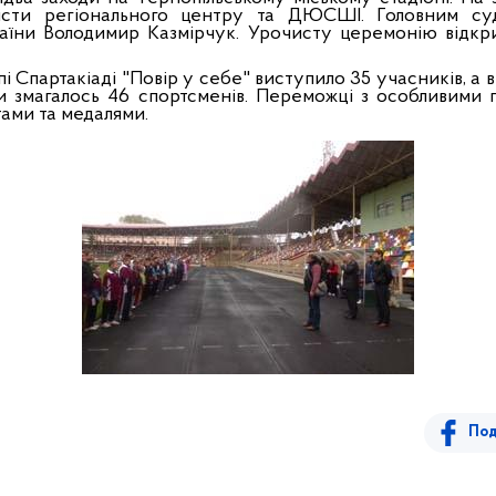
лісти регіонального центру та ДЮСШІ. Головним су
аїни Володимир Казмірчук. Урочисту церемонію відкри
тапі Спартакіаді "Повір у себе" виступило 35 учасників, 
ики змагалось 46 спортсменів. Переможці з особливими 
ами та медалями.
Под