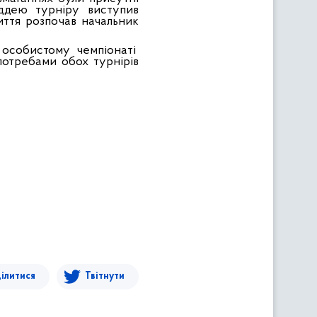
ддею турніру виступив
ття розпочав начальник
а в особистому чемпіонаті
потребами обох турнірів
ілитися
Твітнути