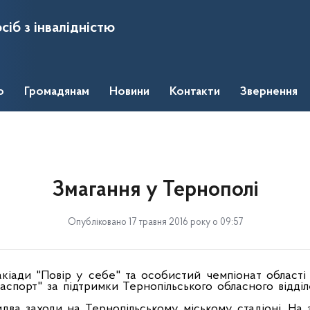
сіб з інвалідністю
о
Громадянам
Новини
Контакти
Звернення
Змагання у Тернополі
Опубліковано 17 травня 2016 року о 09:57
такіади "Повір у себе" та особистий чемпіонат області 
васпорт" за підтримки Тернопільського обласного відді
идва заходи на Тернопільському міському стадіоні. На 