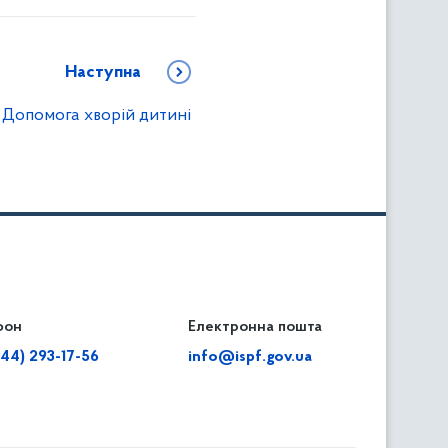
Наступна
Допомога хворій дитині
фон
льність
Електронна пошта
тодавцям
(44) 293-17-56
info@ispf.gov.ua
плата адміністративно-господарських санкцій
еквізити для сплати адміністративно-господарських
анкцій та/або пені