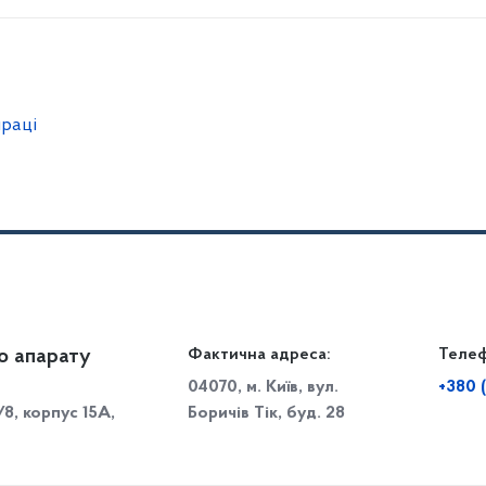
праці
о апарату
Громадянам
Фактична адреса:
Теле
Дія
Доступ до публічної інформації
Робо
04070, м. Київ, вул.
+380 
/8, корпус 15А,
Боричів Тік, буд. 28
Звіти щодо роботи із запитами на отримання публічної
С
інформації
Р
Звернення громадян
с