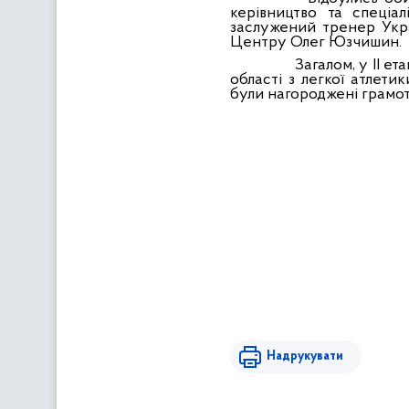
керівництво та спеціа
заслужений тренер Укр
Центру Олег Юзчишин.
Загалом, у ІІ е
області з легкої атлет
були нагороджені грамот
Надрукувати