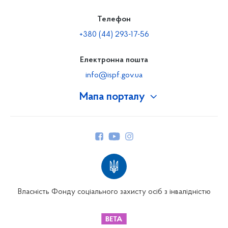
Телефон
+380 (44) 293-17-56
Електронна пошта
info@ispf.gov.ua
Мапа порталу
Про Фонд
Керівництво
Структура Фонду
Територіальні відділення
Вінницьке відділення
Волинське відділення
Власність Фонду соціального захисту осіб з інвалідністю
Дніпропетровське відділення
Донецьке відділення