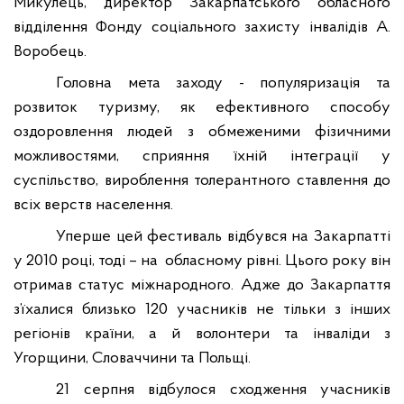
Микулець, директор Закарпатського обласного
відділення Фонду соціального захисту інвалідів А.
Воробець.
Головна мета заходу - популяризація та
розвиток туризму, як ефективного способу
оздоровлення людей з обмеженими фізичними
можливостями, сприяння їхній інтеграції у
суспільство, вироблення толерантного ставлення до
всіх верств населення.
Уперше цей фестиваль відбувся на Закарпатті
у 2010 році, тоді – на
обласному рівні. Цього року він
отримав статус міжнародного. Адже до Закарпаття
з’їхалися близько 120 учасників не тільки з інших
регіонів країни, а й волонтери та інваліди з
Угорщини, Словаччини та Польщі.
21 серпня відбулося сходження учасників