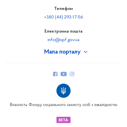
Телефон
+380 (44) 293-17-56
Електронна пошта
info@ispf.gov.ua
Мапа порталу
Про Фонд
Керівництво
Структура Фонду
Територіальні відділення
Вінницьке відділення
Волинське відділення
Власність Фонду соціального захисту осіб з інвалідністю
Дніпропетровське відділення
Донецьке відділення