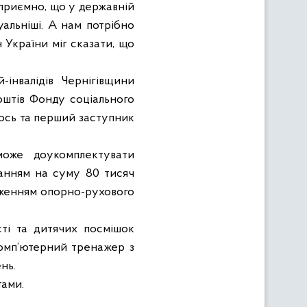
 приємно, що у державній
уальніші. А нам потрібно
України міг сказати, що
-інвалідів Чернігівщини
оштів Фонду соціального
.Лось та перший заступник
зможе доукомплектувати
анням на суму 80 тисяч
раженням опорно-рухового
ті та дитячих посмішок
омп’ютерний тренажер з
нь.
тами.