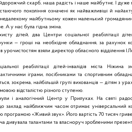
айдорожчий скарб, наша радість і наше майбутнє. І дуже
стаючого покоління означені як найважливіші й найакт
 недалекому майбутньому кожен маленький громадянин 
. А у нас була гідна зміна.
сту дітей, два Центри соціальної реабілітації дітей
унки — гроші на необхідне обладнання, за рахунок к
ь в урочистостям взяли директор обласного відділення І
іальної реабілітації дітей-інвалідів міста Ніжина 
дактичними іграми, посібниками та спортивним обладн
ться, зокрема, найбільшій групі вихованців — дітям з у
умовою відсталістю різного ступеню.
ули і аналогічний Центр у Прилуках. На святі радос
що заклад найближчим часом отримає універсальний к
 програмою «Живий звук». Його вартість 70 тисяч гриве
ча дивувала талантами та власноруч зробленими презен