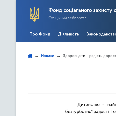
Фонд соціального захисту о
Офіційний вебпортал
Про Фонд
Діяльність
Законодавств
Новини
Здорові діти – радість дорос
Дитинство – найп
безтурботної радості. Т