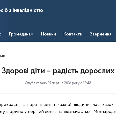
сіб з інвалідністю
о
Громадянам
Новини
Контакти
Звернення
лих
Здорові діти – радість дорослих
Опубліковано 07 червня 2016 року о 12:43
рекрасніша пора в житті кожної людини, час казок і
ому щорічно у перший день літа відзначається
Міжнародни