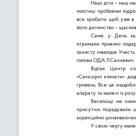
Наші діти – наш н
політиці проблеми підро
все зробити, щоб уже в
його дитинство – щасливе
Саме, у День захи
отримали приємні подар
захисту інвалідів. Участ
голови ОДА Л.Сахневич
Відтак Центр соц
«Сенсорні кімнати» ди
гривень. Все це знадоби
апарату та малечі із роз
Веселощі не омин
присутніх порадували
, 
корекційно-розвиваючою
У свою чергу мале