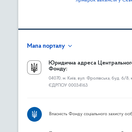
Ярмарок вакансій у Сє
Мапа порталу
Про Фонд
Юридична адреса Центральног
Фонду:
Керівництво
04070, м. Київ, вул. Фролівська, буд. 6/8,
Структура Фонду
ЄДРПОУ 00034163
Територіальні відділення
Вінницьке відділення
Волинське відділення
Власність Фонду соціального захисту осіб
Дніпропетровське відділення
Донецьке відділення