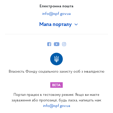
Електронна пошта
info@ispf.gov.ua
Мапа порталу
Про Фонд
Керівництво
Структура Фонду
Територіальні відділення
Вінницьке відділення
Волинське відділення
Власність Фонду соціального захисту осіб з інвалідністю
Дніпропетровське відділення
Донецьке відділення
Житомирське відділення
Портал працює в тестовому режимі. Якщо ви маєте
Закарпатське відділення
зауваження або пропозиції, будь ласка, напишіть нам:
info@ispf.gov.ua
Запорізьке відділення