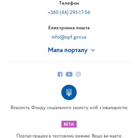
Телефон
+380 (44) 293-17-56
Електронна пошта
info@ispf.gov.ua
Мапа порталу
Про Фонд
Керівництво
Структура Фонду
Територіальні відділення
Вінницьке відділення
Волинське відділення
Власність Фонду соціального захисту осіб з інвалідністю
Дніпропетровське відділення
Донецьке відділення
Житомирське відділення
Портал працює в тестовому режимі. Якщо ви маєте