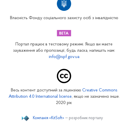
Вінницьке відділення
Волинське відділення
Власність Фонду соціального захисту осіб з інвалідністю
Дніпропетровське відділення
Донецьке відділення
Житомирське відділення
Портал працює в тестовому режимі. Якщо ви маєте
Закарпатське відділення
зауваження або пропозиції, будь ласка, напишіть нам:
info@ispf.gov.ua
Запорізьке відділення
Івано-Франківське відділення
Київське міське відділення
Київське обласне відділення
Весь контент доступний за ліцензією
Creative Commons
Кіровоградське відділення
Attribution 4.0 International license
, якщо не зазначено інше.
Луганське відділення
2020 рік
Львівське відділення
Компанія «KitSoft»
— розробник порталу
Миколаївське відділення