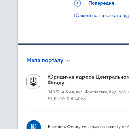
Попередня
Ювілей полтавського пі
Мапа порталу
Про Фонд
Юридична адреса Центральног
Фонду:
Керівництво
04070, м. Київ, вул. Фролівська, буд. 6/8,
Структура Фонду
ЄДРПОУ 00034163
Територіальні відділення
Вінницьке відділення
Волинське відділення
Власність Фонду соціального захисту осіб
Дніпропетровське відділення