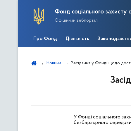
Фонд соціального захисту о
Офіційний вебпортал
Про Фонд
Діяльність
Законодавств
Новини
Засідання у Фонді щодо дост
Засі
У Фонді соціального захи
безбар»єрного середовищ