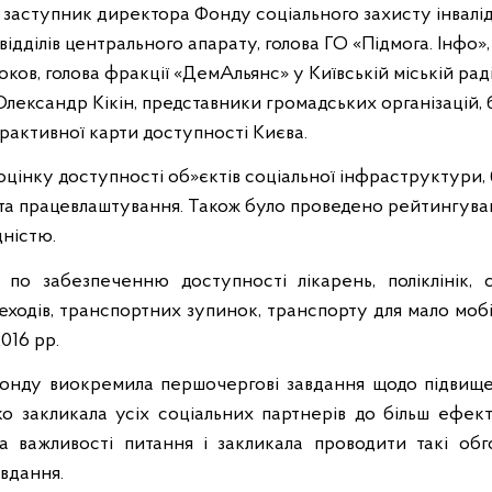
ь заступник директора Фонду соціального захисту інвалід
відділів центрального апарату, голова ГО «Підмога. Інфо
ов, голова фракції «ДемАльянс» у Київській міській раді
Олександр Кікін, представники громадських організацій, 
ерактивної карти доступності Києва.
оцінку доступності об»єктів соціальної інфраструктури
 та працевлаштування. Також було проведено рейтингува
дністю.
по забезпеченню доступності лікарень, поліклінік, с
реходів, транспортних зупинок, транспорту для мало моб
016 рр.
онду виокремила першочергові завдання щодо підвищен
ко закликала усіх соціальних партнерів до більш ефект
а важливості питання і закликала проводити такі об
авдання.