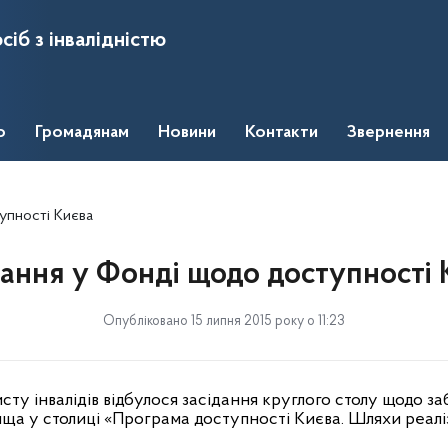
сіб з інвалідністю
о
Громадянам
Новини
Контакти
Звернення
упності Києва
дання у Фонді щодо доступності 
Опубліковано 15 липня 2015 року о 11:23
сту інвалідів відбулося засідання круглого столу щодо з
а у столиці «Програма доступності Києва. Шляхи реаліз