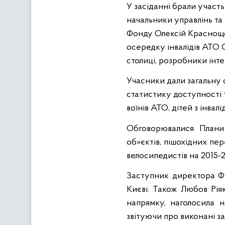
У засіданні брали участ
начальники управлінь та 
Фонду Олексій Краснощок
осередку інвалідів АТО 
столиці, розробники інт
Учасники дали загальну 
статистику доступності
воїнів АТО, дітей з інвалі
Обговорювалися Плани 
об»єктів, пішохідних пе
велосипедистів на 2015-2
Заступник директора Ф
Києві. Також Любов Рія
напрямку, наголосила н
звітуючи про виконані з