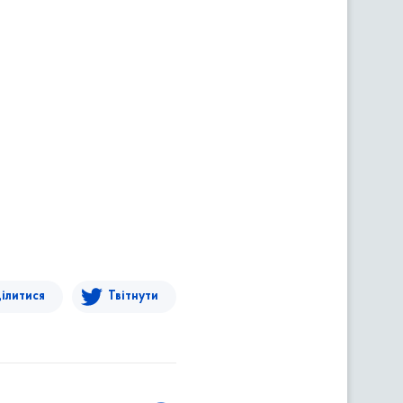
ілитися
Твітнути