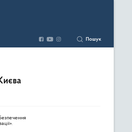
Пошук
Києва
абезпечення
ації».