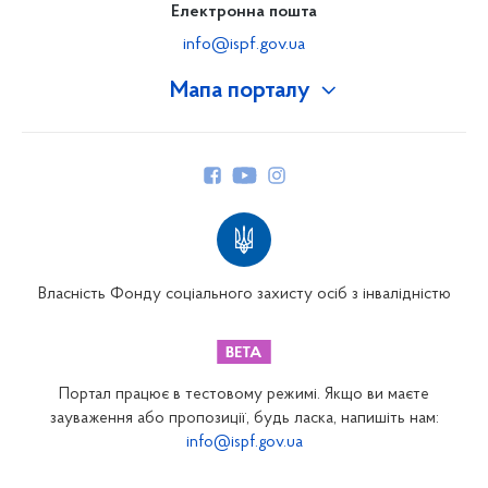
Електронна пошта
info@ispf.gov.ua
Мапа порталу
Про Фонд
Керівництво
Структура Фонду
Територіальні відділення
Вінницьке відділення
Волинське відділення
Власність Фонду соціального захисту осіб з інвалідністю
Дніпропетровське відділення
Донецьке відділення
Житомирське відділення
Портал працює в тестовому режимі. Якщо ви маєте
Закарпатське відділення
зауваження або пропозиції, будь ласка, напишіть нам:
info@ispf.gov.ua
Запорізьке відділення
Івано-Франківське відділення