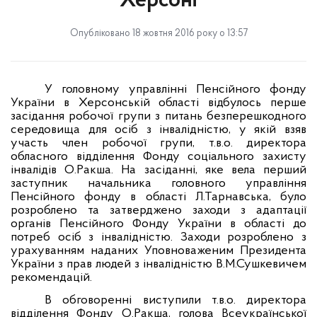
Херсоні
Опубліковано 18 жовтня 2016 року о 13:57
У головному управлінні Пенсійного фонду
України в Херсонській області відбулось перше
засідання робочої групи з питань безперешкодного
середовища для осіб з інвалідністю, у якій взяв
участь член робочої групи, т.в.о. директора
обласного відділення Фонду соціального захисту
інвалідів О.Ракша. На засіданні, яке вела перший
заступник начальника головного управління
Пенсійного фонду в області Л.Тарнавська, було
розроблено та затверджено заходи з адаптації
органів Пенсійного Фонду України в області до
потреб осіб з інвалідністю. Заходи розроблено з
урахуванням наданих Уповноваженим Президента
України з прав людей з інвалідністю В.М.Сушкевичем
рекомендацій.
В обговоренні виступили т.в.о. директора
відділення Фонду О.Ракша, голова Всеукраїнської