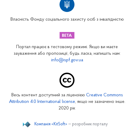
Вінницьке відділення
Волинське відділення
Власність Фонду соціального захисту осіб з інвалідністю
Дніпропетровське відділення
Донецьке відділення
Житомирське відділення
Портал працює в тестовому режимі. Якщо ви маєте
Закарпатське відділення
зауваження або пропозиції, будь ласка, напишіть нам:
info@ispf.gov.ua
Запорізьке відділення
Івано-Франківське відділення
Київське міське відділення
Київське обласне відділення
Весь контент доступний за ліцензією
Creative Commons
Кіровоградське відділення
Attribution 4.0 International license
, якщо не зазначено інше.
Луганське відділення
2020 рік
Львівське відділення
Компанія «KitSoft»
— розробник порталу
Миколаївське відділення