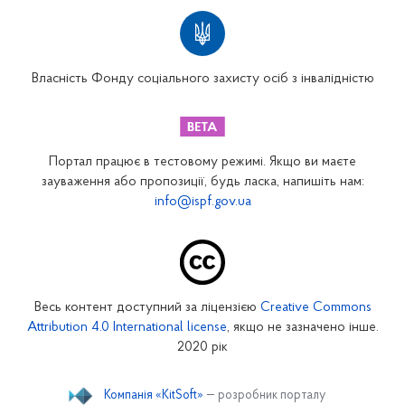
Територіальні відділення
Вінницьке відділення
Волинське відділення
Власність Фонду соціального захисту осіб з інвалідністю
Дніпропетровське відділення
Донецьке відділення
Житомирське відділення
Портал працює в тестовому режимі. Якщо ви маєте
Закарпатське відділення
зауваження або пропозиції, будь ласка, напишіть нам:
info@ispf.gov.ua
Запорізьке відділення
Івано-Франківське відділення
Київське міське відділення
Київське обласне відділення
Весь контент доступний за ліцензією
Creative Commons
Кіровоградське відділення
Attribution 4.0 International license
, якщо не зазначено інше.
Луганське відділення
2020 рік
Львівське відділення
Компанія «KitSoft»
— розробник порталу
Миколаївське відділення