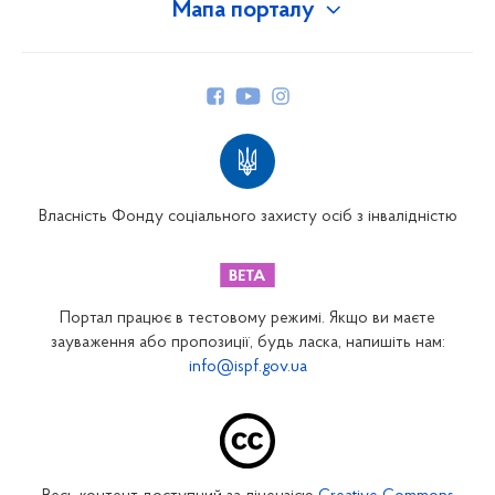
Мапа порталу
Про Фонд
Керівництво
Структура Фонду
Територіальні відділення
Вінницьке відділення
Волинське відділення
Власність Фонду соціального захисту осіб з інвалідністю
Дніпропетровське відділення
Донецьке відділення
Житомирське відділення
Портал працює в тестовому режимі. Якщо ви маєте
Закарпатське відділення
зауваження або пропозиції, будь ласка, напишіть нам:
info@ispf.gov.ua
Запорізьке відділення
Івано-Франківське відділення
Київське міське відділення
Київське обласне відділення