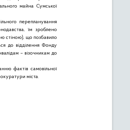
нального майна Сумської
ільного перепланування
нодавства, їм зроблено
ю стіною), що позбавило
ться до відділення Фонду
нвалідам – візочникам до
анню фактів самовільної
рокуратури міста.