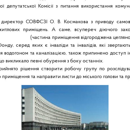
чої депутатської Комісії з питання використання кому
а директор СОВФСЗІ О. В. Космакова з приводу самов
итлових приміщень. А саме, всупереч діючого зако
(частина приміщення відгороджена цегляно
Фонду, серед яких є інваліди та інвалідів, які звертаю
 водогоном та каналізацією, також припинено доступ і
що викликало певні обурення з боку останніх.
прийнято рішення створити робочу групу по розслідув
приміщення та направити листи до міського голови та п