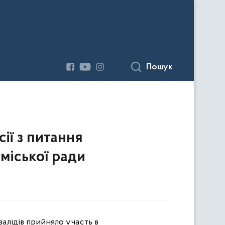
Пошук
ії з питання
міської ради
алідів прийняло участь в