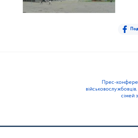
Под
Прес-конферен
військовослужбовців,
сімей 