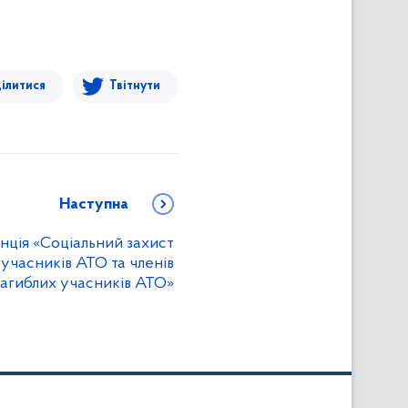
ілитися
Твітнути
Наступна
ція «Соціальний захист
 учасників АТО та членів
загиблих учасників АТО»