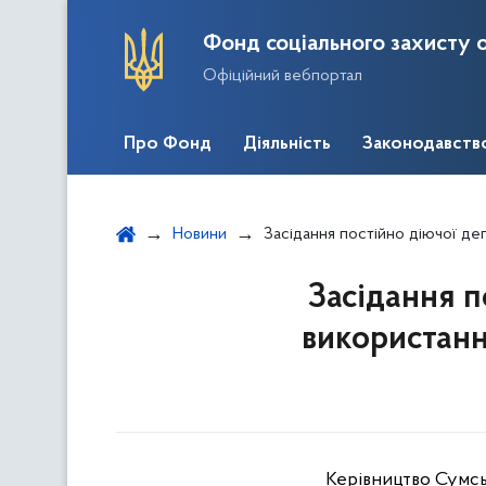
Фонд соціального захисту о
Офіційний вебпортал
Про Фонд
Діяльність
Законодавств
Новини
Засідання постійно діючої депутатської К
Засідання п
використанн
Керівництво Сумсь