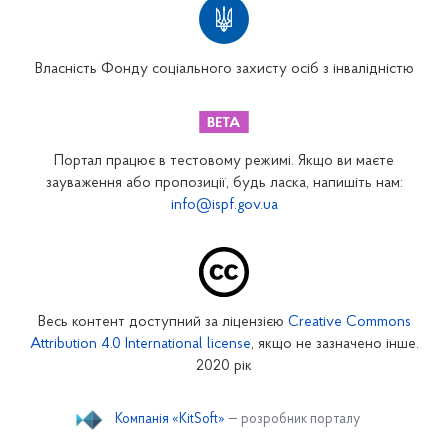
Вінницьке відділення
Волинське відділення
Власність Фонду соціального захисту осіб з інвалідністю
Дніпропетровське відділення
Донецьке відділення
Житомирське відділення
Портал працює в тестовому режимі. Якщо ви маєте
Закарпатське відділення
зауваження або пропозиції, будь ласка, напишіть нам:
info@ispf.gov.ua
Запорізьке відділення
Івано-Франківське відділення
Київське міське відділення
Київське обласне відділення
Весь контент доступний за ліцензією
Creative Commons
Кіровоградське відділення
Attribution 4.0 International license
, якщо не зазначено інше.
Луганське відділення
2020 рік
Львівське відділення
Компанія «KitSoft»
— розробник порталу
Миколаївське відділення