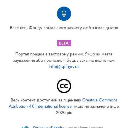
Територіальні відділення
Вінницьке відділення
Волинське відділення
Власність Фонду соціального захисту осіб з інвалідністю
Дніпропетровське відділення
Донецьке відділення
Житомирське відділення
Портал працює в тестовому режимі. Якщо ви маєте
Закарпатське відділення
зауваження або пропозиції, будь ласка, напишіть нам:
info@ispf.gov.ua
Запорізьке відділення
Івано-Франківське відділення
Київське міське відділення
Київське обласне відділення
Весь контент доступний за ліцензією
Creative Commons
Кіровоградське відділення
Attribution 4.0 International license
, якщо не зазначено інше.
Луганське відділення
2020 рік
Львівське відділення