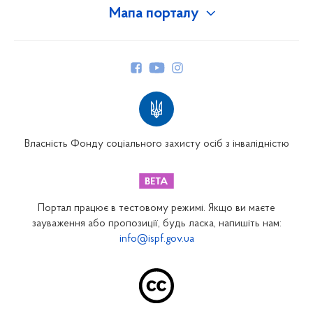
Мапа порталу
Про Фонд
Керівництво
Структура Фонду
Територіальні відділення
Вінницьке відділення
Волинське відділення
Власність Фонду соціального захисту осіб з інвалідністю
Дніпропетровське відділення
Донецьке відділення
Житомирське відділення
Портал працює в тестовому режимі. Якщо ви маєте
Закарпатське відділення
зауваження або пропозиції, будь ласка, напишіть нам:
info@ispf.gov.ua
Запорізьке відділення
Івано-Франківське відділення
Київське міське відділення
Київське обласне відділення