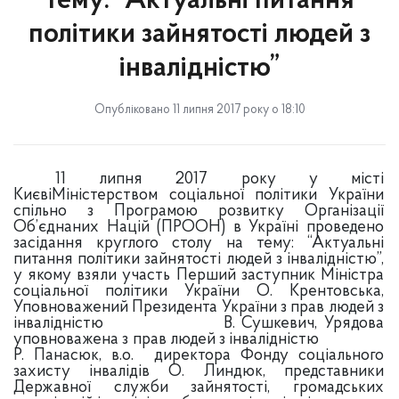
тему: “Актуальні питання
політики зайнятості людей з
інвалідністю”
Опубліковано 11 липня 2017 року о 18:10
11 липня 2017 року у місті
Києві
Міністерством соціальної політики України
спільно з Програмою розвитку Організації
Об’єднаних Націй (ПРООН) в Україні
проведено
засідання
круглого столу на тему: “Актуальні
питання політики зайнятості людей з інвалідністю”,
у якому взяли участь Перший заступник Міністра
соціальної політики України О. Крентовська,
Уповноважений Президента України з прав людей з
інвалідністю В. Сушкевич, Урядова
уповноважена з прав людей з інвалідністю
Р. Панасюк, в.о. директора
Фонду
соціального
захисту інвалідів О. Линдюк, представники
Державної служби зайнятості, громадських