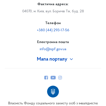
Фактична адреса:
04070, м. Київ, вул. Боричів Тік, буд. 28
Телефон
+380 (44) 293-17-56
Електронна пошта
info@ispf.gov.ua
Мапа порталу
Про Фонд
Керівництво
Структура Фонду
Територіальні відділення
Вінницьке відділення
Волинське відділення
Власність Фонду соціального захисту осіб з інвалідністю