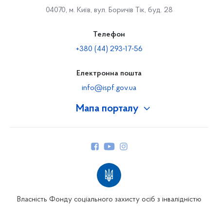
04070, м. Київ, вул. Боричів Тік, буд. 28
Телефон
+380 (44) 293-17-56
Електронна пошта
info@ispf.gov.ua
Мапа порталу
Про Фонд
Керівництво
Структура Фонду
Територіальні відділення
Вінницьке відділення
Волинське відділення
Власність Фонду соціального захисту осіб з інвалідністю
Дніпропетровське відділення