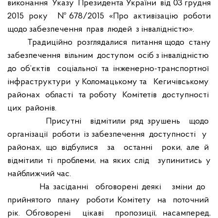
виконання
Указу
Президента України
від 03 грудня
2015 року
№678/2015 «Про активізацію роботи
щодо забезпечення
прав
людей
з інвалідністю».
Традиційно
розглядалися
питання щодо
стану
забезпечення
вільним
доступом
осіб з інвалідністю
до об’єктів
соціальної та інженерно-транспортної
інфраструктури
у Коломацькому та
Кегичівському
районах
області
та роботу
Комітетів
доступності
цих
районів.
Присутні
відмітили ряд зрушень
щодо
організації
роботи
із забезпечення
доступності
у
районах, що відбулися
за
останні
роки, але й
відмітили ті проблеми, на яких слід
зупинитись у
найближчий час.
На засіданні
обговорені деякі
зміни до
прийнятого
плану
роботи Комітету
на
поточний
рік. Обговорені
цікаві
пропозиції, насамперед,