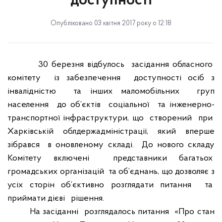
доступності
Опубліковано 03 квітня 2017 року о 12:18
30 березня відбулось
засідання обласного
комітету
із забезпечення
доступності осіб з
інвалідністю
та інших маломобільних
груп
населення
до об’єктів
соціальної
та інженерно-
транспортної інфраструктури, що
створений
при
Харківській облдержадміністрації, який вперше
зібрався
в оновленому складі.
До нового складу
Комітету включені
представники багатьох
громадських організацій
та об’єднань, що дозволяє з
усіх сторін об’єктивно розглядати питання
та
приймати дієві
рішення.
На засіданні
розглядалось питання
«Про стан