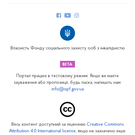
Про Фонд
Керівництво
Структура Фонду
Територіальні відділення
Вінницьке відділення
Волинське відділення
Власність Фонду соціального захисту осіб з інвалідністю
Дніпропетровське відділення
Донецьке відділення
Житомирське відділення
Портал працює в тестовому режимі. Якщо ви маєте
Закарпатське відділення
зауваження або пропозиції, будь ласка, напишіть нам:
info@ispf.gov.ua
Запорізьке відділення
Івано-Франківське відділення
Київське міське відділення
Київське обласне відділення
Весь контент доступний за ліцензією
Creative Commons
Кіровоградське відділення
Attribution 4.0 International license
, якщо не зазначено інше.