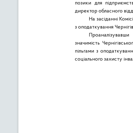
позики для підприємств
директор обласного відді
На засіданні Коміс
з оподаткування Черніг
Проаналізувавши
значимість Чернігівськ
пільгами з оподаткуван
соціального захисту інвал