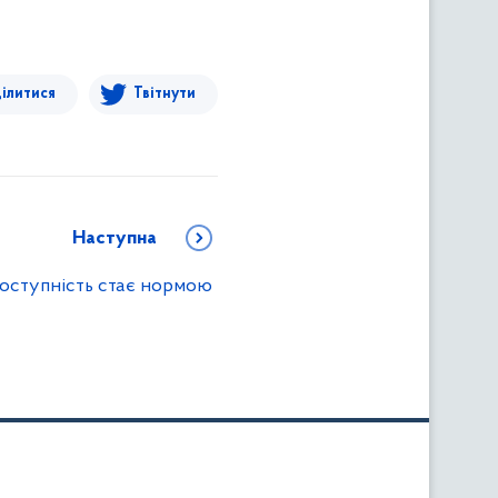
ілитися
Твітнути
Наступна
оступність стає нормою