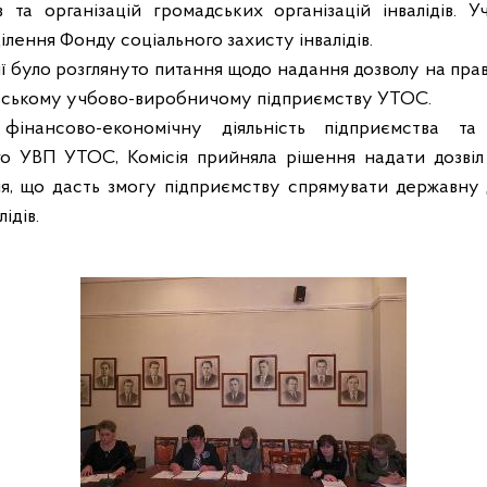
 та організацій громадських організацій інвалідів. У
лення Фонду соціального захисту інвалідів.
ії було розглянуто питання щодо надання дозволу на пра
івському учбово-виробничому підприємству УТОС.
 фінансово-економічну діяльність підприємства та
ого УВП УТОС, Комісія прийняла рішення надати дозві
ня, що дасть змогу підприємству спрямувати державну
ідів.