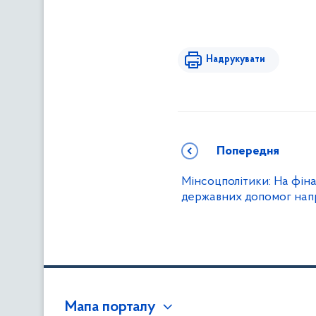
Надрукувати
Попередня
Мінсоцполітики: На фін
державних допомог напр
Мапа порталу