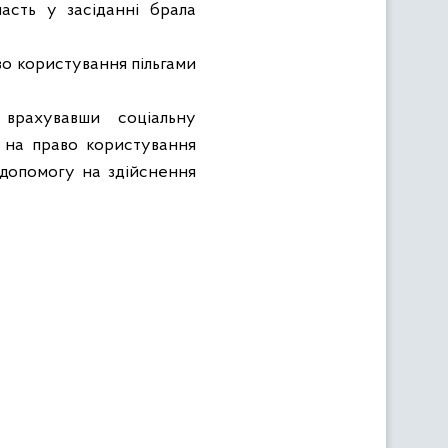
часть у засіданні брала
во користування пільгами
 врахувавши соціальну
л на право користування
 допомогу на здійснення