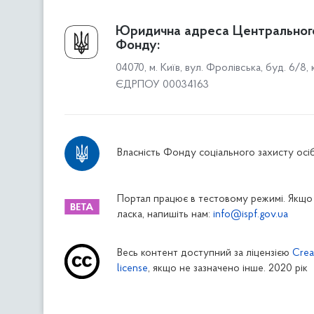
Про Фонд
Юридична адреса Центральног
Фонду:
Керівництво
04070, м. Київ, вул. Фролівська, буд. 6/8,
Структура Фонду
ЄДРПОУ 00034163
Територіальні відділення
Вінницьке відділення
Волинське відділення
Власність Фонду соціального захисту осіб
Дніпропетровське відділення
Донецьке відділення
Житомирське відділення
Портал працює в тестовому режимі. Якщо 
ласка, напишіть нам:
info@ispf.gov.ua
Закарпатське відділення
Запорізьке відділення
Весь контент доступний за ліцензією
Crea
Івано-Франківське відділення
license
, якщо не зазначено інше. 2020 рік
Київське міське відділення
Київське обласне відділення