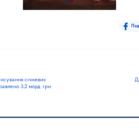
Под
ансування січневих
Д
авлено 3,2 млрд. грн.