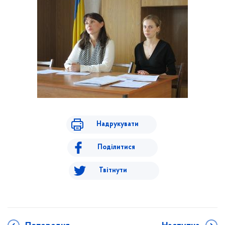
Надрукувати
Поділитися
Твітнути