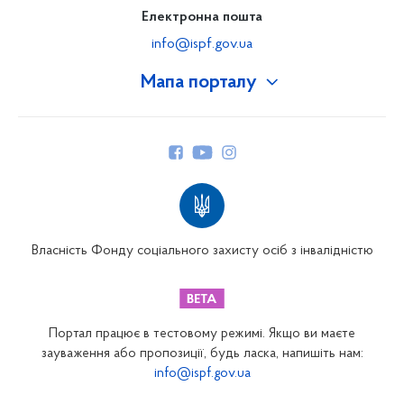
Електронна пошта
info@ispf.gov.ua
Мапа порталу
Про Фонд
Керівництво
Структура Фонду
Територіальні відділення
Вінницьке відділення
Волинське відділення
Власність Фонду соціального захисту осіб з інвалідністю
Дніпропетровське відділення
Донецьке відділення
Житомирське відділення
Портал працює в тестовому режимі. Якщо ви маєте
Закарпатське відділення
зауваження або пропозиції, будь ласка, напишіть нам:
info@ispf.gov.ua
Запорізьке відділення