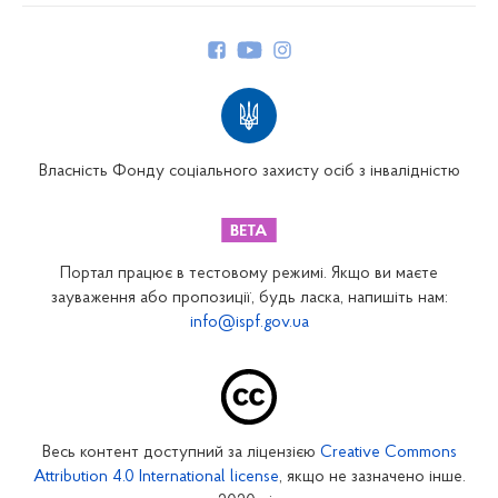
Керівництво
Структура Фонду
Територіальні відділення
Вінницьке відділення
Волинське відділення
Власність Фонду соціального захисту осіб з інвалідністю
Дніпропетровське відділення
Донецьке відділення
Житомирське відділення
Портал працює в тестовому режимі. Якщо ви маєте
Закарпатське відділення
зауваження або пропозиції, будь ласка, напишіть нам:
info@ispf.gov.ua
Запорізьке відділення
Івано-Франківське відділення
Київське міське відділення
Київське обласне відділення
Весь контент доступний за ліцензією
Creative Commons
Кіровоградське відділення
Attribution 4.0 International license
, якщо не зазначено інше.