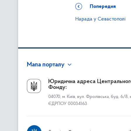
Попередня
Нарада у Севастополі
Мапа порталу
Про Фонд
Юридична адреса Центральног
Фонду:
Керівництво
04070, м. Київ, вул. Фролівська, буд. 6/8,
Структура Фонду
ЄДРПОУ 00034163
Територіальні відділення
Вінницьке відділення
Волинське відділення