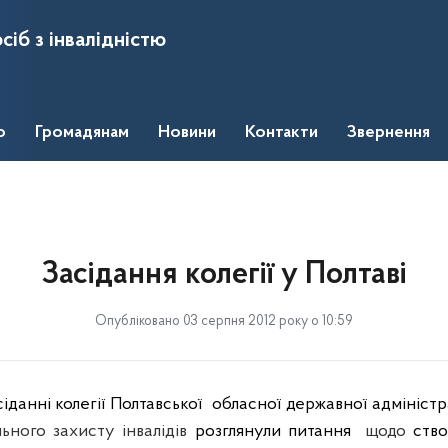
сіб з інвалідністю
о
Громадянам
Новини
Контакти
Звернення
Засідання колегії у Полтаві
Опубліковано 03 серпня 2012 року о 10:59
данні колегії Полтавської
обласної державної адміністр
ьного захисту інвалідів
розглянули питання
щодо
ств