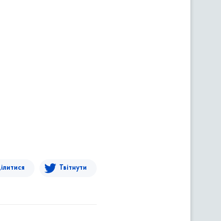
ілитися
Твітнути