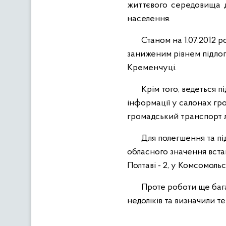
життєвого середовища 
населення.
Станом на 1.07.2012 р
заниженим рівнем підлог
Кременчуці.
Крім того, ведеться п
інформації у салонах г
громадський транспорт л
Для полегшення та пі
обласного значення встан
Полтаві - 2, у Комсомольс
Проте роботи ще бага
недоліків та визначили т