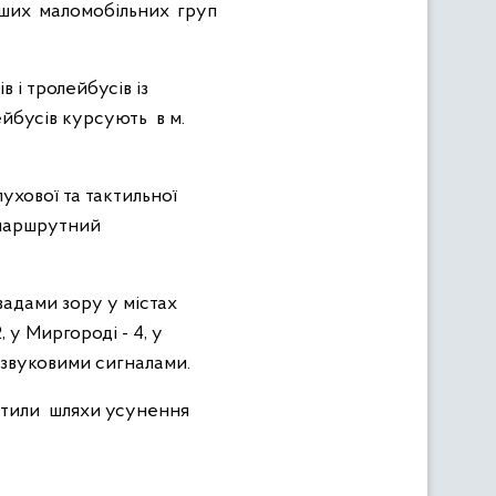
ших маломобільних груп
 і тролейбусів із
ейбусів курсують в м.
лухової та тактильної
 маршрутний
вадами зору у містах
 у Миргороді - 4, у
ні звуковими сигналами.
ітили
шляхи усунення