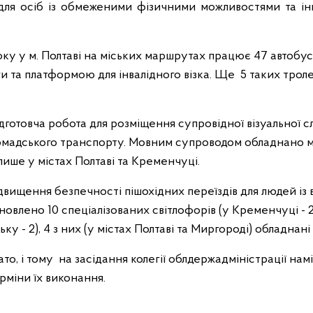
для осіб із обмеженими фізичними можливостями та ін
оку у м. Полтаві на міських маршрутах працює 47 автобусів
и та платформою для інвалідного візка. Ще 5 таких трол
ідготовча робота для розміщення супровідної візуальної с
ромадського транспорту. Мовним супроводом обладнано
ише у містах Полтаві та Кременчуці.
двищення безпечності пішохідних переїздів для людей із 
овлено 10 спеціалізованих світлофорів (у Кременчуці - 2,
ьку - 2), 4 з них (у містах Полтаві та Миргороді) обладна
то, і тому
на засідання колегії облдержадміністрації
нам
ерміни їх виконання.