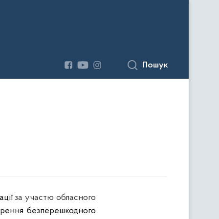
Пошук
ації
за участю обласного
орення безперешкодного