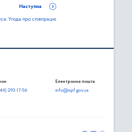
Наступна
са: Угода про співпрацю
фон
льність
Електронна пошта
тодавцям
44) 293-17-56
info@ispf.gov.ua
плата адміністративно-господарських санкцій
еквізити для сплати адміністративно-господарських
анкцій та/або пені
прияння зайнятості та створенню робочих місць для
сіб з інвалідністю