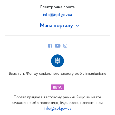
Електронна пошта
info@ispf.gov.ua
Мапа порталу
Про Фонд
Керівництво
Структура Фонду
Територіальні відділення
Вінницьке відділення
Волинське відділення
Власність Фонду соціального захисту осіб з інвалідністю
Дніпропетровське відділення
Донецьке відділення
Житомирське відділення
Портал працює в тестовому режимі. Якщо ви маєте
Закарпатське відділення
зауваження або пропозиції, будь ласка, напишіть нам:
info@ispf.gov.ua
Запорізьке відділення