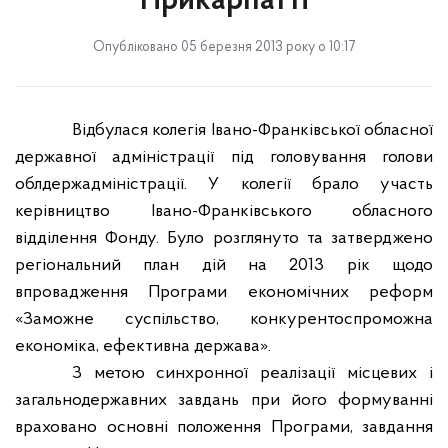
Прикарпатті
Опубліковано 05 березня 2013 року о 10:17
Відбулася колегія Івано-Франківської обласної
державної адміністрації під головування голови
облдержадміністрації. У колегії брало участь
керівництво Івано-Франківського обласного
відділення Фонду. Було розглянуто та затверджено
регіональний план дій на 2013 рік щодо
впровадження Програми економічних реформ
«Заможне суспільство, конкурентоспроможна
економіка, ефективна держава».
З метою синхронної реалізації місцевих і
загальнодержавних завдань при його формуванні
враховано основні положення Програми, завдання