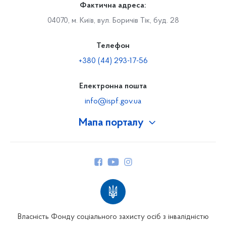
Фактична адреса:
04070, м. Київ, вул. Боричів Тік, буд. 28
Телефон
+380 (44) 293-17-56
Електронна пошта
info@ispf.gov.ua
Мапа порталу
Про Фонд
Керівництво
Структура Фонду
Територіальні відділення
Вінницьке відділення
Волинське відділення
Власність Фонду соціального захисту осіб з інвалідністю
Дніпропетровське відділення