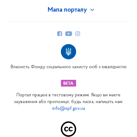
Мапа порталу
Про Фонд
Керівництво
Структура Фонду
Територіальні відділення
Вінницьке відділення
Волинське відділення
Власність Фонду соціального захисту осіб з інвалідністю
Дніпропетровське відділення
Донецьке відділення
Житомирське відділення
Портал працює в тестовому режимі. Якщо ви маєте
Закарпатське відділення
зауваження або пропозиції, будь ласка, напишіть нам:
info@ispf.gov.ua
Запорізьке відділення
Івано-Франківське відділення
Київське міське відділення