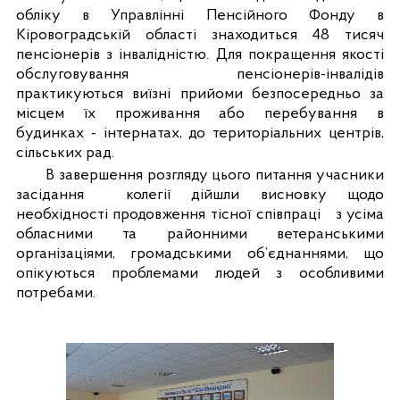
обліку в Управлінні Пенсійного Фонду в
Кіровоградській області знаходиться 48 тисяч
пенсіонерів з інвалідністю. Для покращення якості
обслуговування пенсіонерів-інвалідів
практикуються виїзні прийоми безпосередньо за
місцем їх проживання або перебування в
будинках - і
нтернатах, до територіальних центрів,
сільських рад.
В завершення розгляду цього питання учасники
засідання
колегії дійшли висновку щодо
необхідності продовження тісної співпраці
з усіма
обласними та районними ветеранськими
організаціями, громадськими об’єднаннями, що
опікуються проблемами людей з особливими
потребами.