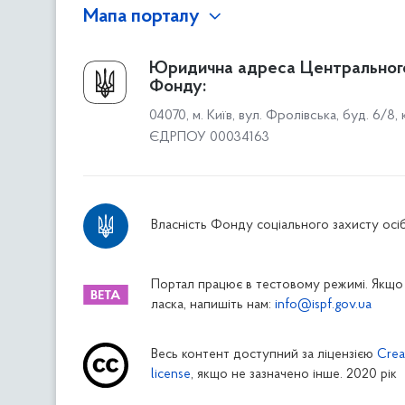
Мапа порталу
Про Фонд
Юридична адреса Центральног
Фонду:
Керівництво
04070, м. Київ, вул. Фролівська, буд. 6/8,
Структура Фонду
ЄДРПОУ 00034163
Територіальні відділення
Вінницьке відділення
Волинське відділення
Власність Фонду соціального захисту осіб
Дніпропетровське відділення
Донецьке відділення
Житомирське відділення
Портал працює в тестовому режимі. Якщо 
ласка, напишіть нам:
info@ispf.gov.ua
Закарпатське відділення
Запорізьке відділення
Весь контент доступний за ліцензією
Crea
Івано-Франківське відділення
license
, якщо не зазначено інше. 2020 рік
Київське міське відділення