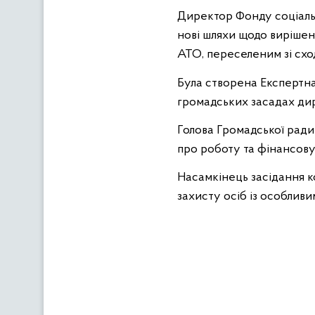
Директор Фонду соціальн
нові шляхи щодо вирішен
АТО, переселеним зі схо
Була створена Експертна
громадських засадах дир
Голова Громадської ради
про роботу та фінансову
Насамкінець засідання к
захисту осіб із особлив