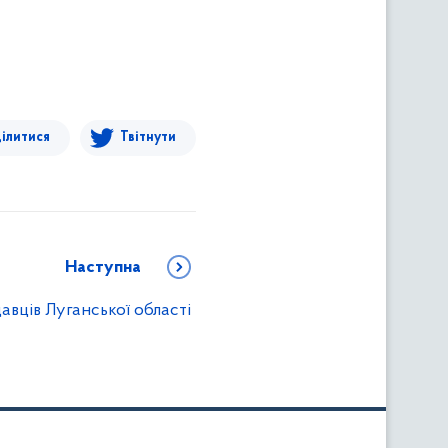
ілитися
Твітнути
Наступна
авців Луганської області