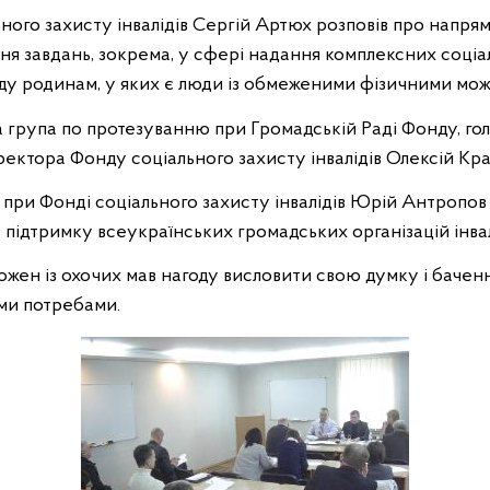
ого захисту інвалідів Сергій Артюх розповів про напрям
ня завдань, зокрема, у сфері надання комплексних соціа
ду родинам, у яких є люди із обмеженими фізичними мо
 група по протезуванню при Громадській Раді Фонду, гол
ектора Фонду соціального захисту інвалідів Олексій Кр
 при Фонді соціального захисту інвалідів Юрій Антропов
 підтримку всеукраїнських громадських організацій інвал
ожен із охочих мав нагоду висловити свою думку і бачен
ими потребами.