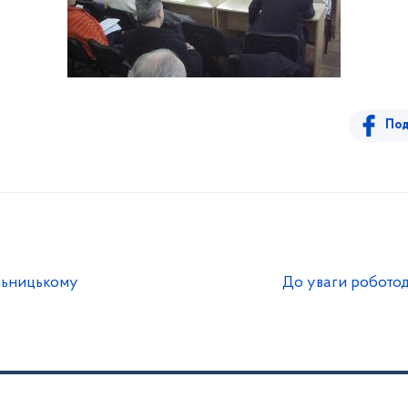
Под
ельницькому
До уваги роботод