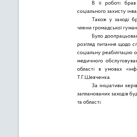
В її роботі бра
соціального захисту інвал
Також у заході бр
члени громадської гумані
Було доопрацьован
розгляд питання щодо сп
соціальну реабілітацію о
медичного обслуговуван
області в умовах «інф
Т.Г.Шевченка.
За ініціативи кер
запланованих заходів буд
та області.