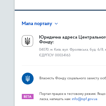
Мапа порталу
Про Фонд
Юридична адреса Центральног
Фонду:
Керівництво
04070, м. Київ, вул. Фролівська, буд. 6/8,
Структура Фонду
ЄДРПОУ 00034163
Територіальні відділення
Вінницьке відділення
Волинське відділення
Власність Фонду соціального захисту осіб
Дніпропетровське відділення
Донецьке відділення
Житомирське відділення
Портал працює в тестовому режимі. Якщо 
ласка, напишіть нам:
info@ispf.gov.ua
Закарпатське відділення