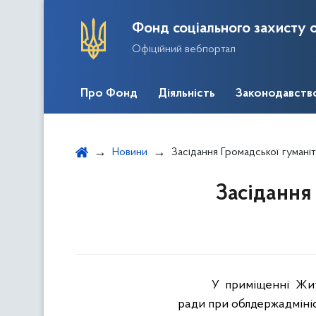
Фонд соціального захисту о
Офіційний вебпортал
Про Фонд
Діяльність
Законодавств
Новини
Засідання Громадської гумані
Засідання
У приміщенні Жито
ради при облдержадмініс