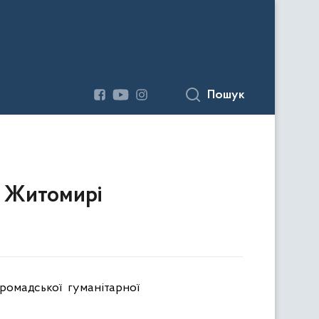
Пошук
у Житомирі
ромадської гуманітарної