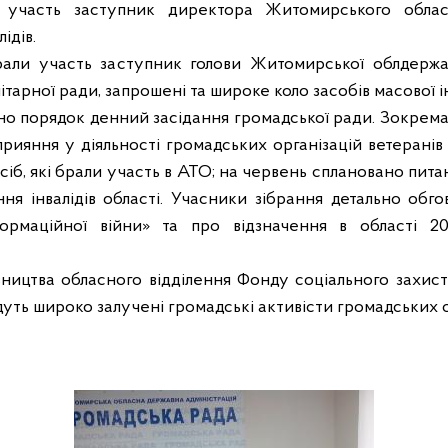
в участь заступник директора Житомирського облас
ідів.
али участь заступник голови Житомирської облдержадм
тарної ради, запрошені та широке коло засобів масової і
о порядок денний засідання громадської ради. Зокрема
рияння у діяльності громадських організацій ветеранів т
сіб, які брали участь в АТО; на червень сплановано пита
ня інвалідів області. Учасники зібрання детально обг
ормаційної війни» та про відзначення в області 20
івництва обласного відділення Фонду соціального захист
уть широко залучені громадські активісти громадських ор