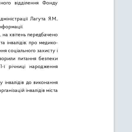
ного відділення Фонду
іністрації Лагута Я.М.,
нформації.
, на квітень передбачено
а інвалідів; про медико-
ння соціального захисту і
оворили питання безпеки
1-ї річниці народження
у інвалідів до виконання
ганізацій інвалідів міста