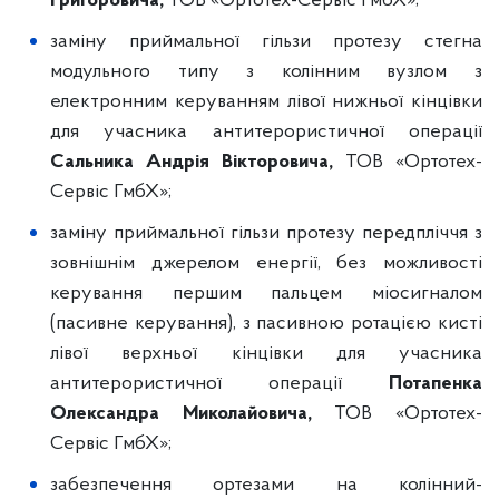
Григоровича,
ТОВ «Ортотех-Сервіс ГмбХ»;
заміну приймальної гільзи протезу стегна
модульного типу з колінним вузлом з
електронним керуванням лівої нижньої кінцівки
для учасника антитерористичної операції
Сальника Андрія Вікторовича,
ТОВ «Ортотех-
Сервіс ГмбХ»;
заміну приймальної гільзи протезу передпліччя з
зовнішнім джерелом енергії, без можливості
керування першим пальцем міосигналом
(пасивне керування), з пасивною ротацією кисті
лівої верхньої кінцівки для учасника
антитерористичної операції
Потапенка
Олександра Миколайовича,
ТОВ «Ортотех-
Сервіс ГмбХ»;
забезпечення ортезами на колінний-