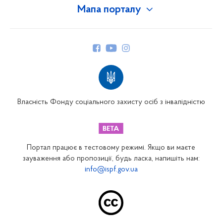
Мапа порталу
Про Фонд
Керівництво
Структура Фонду
Територіальні відділення
Вінницьке відділення
Волинське відділення
Власність Фонду соціального захисту осіб з інвалідністю
Дніпропетровське відділення
Донецьке відділення
Житомирське відділення
Портал працює в тестовому режимі. Якщо ви маєте
Закарпатське відділення
зауваження або пропозиції, будь ласка, напишіть нам:
info@ispf.gov.ua
Запорізьке відділення
Івано-Франківське відділення
Київське міське відділення
Київське обласне відділення