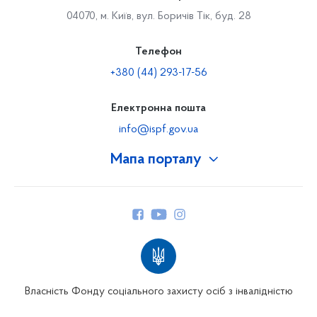
04070, м. Київ, вул. Боричів Тік, буд. 28
Телефон
+380 (44) 293-17-56
Електронна пошта
info@ispf.gov.ua
Мапа порталу
Про Фонд
Керівництво
Структура Фонду
Територіальні відділення
Вінницьке відділення
Волинське відділення
Власність Фонду соціального захисту осіб з інвалідністю
Дніпропетровське відділення